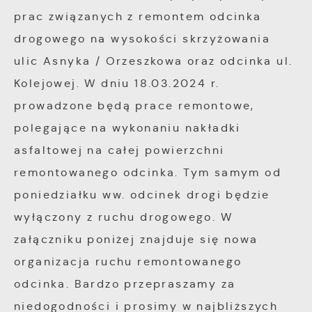
charakterze pośredników prezentujących nasze
prac związanych z remontem odcinka
treści w postaci wiadomości, ofert,
drogowego na wysokości skrzyżowania
komunikatów mediów społecznościowych.
ulic Asnyka / Orzeszkowa oraz odcinka ul.
Kolejowej. W dniu 18.03.2024 r.
prowadzone będą prace remontowe,
polegające na wykonaniu nakładki
asfaltowej na całej powierzchni
remontowanego odcinka. Tym samym od
poniedziałku ww. odcinek drogi będzie
wyłączony z ruchu drogowego. W
załączniku poniżej znajduje się nowa
organizacja ruchu remontowanego
odcinka. Bardzo przepraszamy za
niedogodności i prosimy w najbliższych