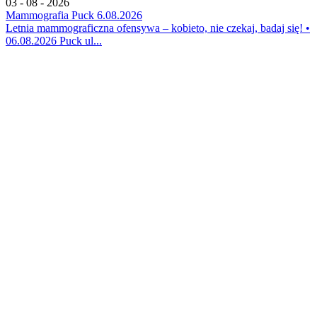
03 - 08 - 2026
Mammografia Puck 6.08.2026
Letnia mammograficzna ofensywa – kobieto, nie czekaj, badaj się! •
06.08.2026 Puck ul...