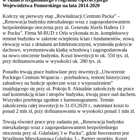
Województwa Pomorskiego na lata 2014-2020
Kończy się pierwszy etap „Rewitalizacji Centrum Pucka” –
„Renowacja budynku mieszkalnego wraz z zagospodarowaniem
bezpośredniego otoczenia przy ul. Generała Józefa Hallera 13
w Pucku”. Firma M-BUD z Orla wykonała m.in. kompleksowy
remont budynku w zakresie ocieplenia ścian i fundamentów, nową
elewację wraz z detalami architektonicznymi, wymieniła pokrycie
dachowe, wyremontowała klatkę schodową i zagospodarowała
na nowo otoczenie budynku. Koszt inwestycji to ok. 550 tys. zł,
przy dofinansowaniu w wysokości ok. 280 tys. zł.
Ponadto trwają prace budowlane przy inwestycji „Utworzenie
Puckiego Centrum Wsparcia – przebudowa, remont historycznej
zabudowy na funkcje społeczne wraz z wyposażeniem”
znajdującego się przy ul. Pokoju 8. Aktualnie zakończyły się prace
nad konstrukcją ścian i stropów budynku, trwają prace nad dachem.
Wszystko przebiega zgodnie z harmonogramem. Termin
zakończenia całej inwestycji to 31.03.2020 r., natomiast koszt to
ponad 2 mln zł, przy dofinansowaniu w wysokości ponad 1 mln zł.
Trwają również prace przy zadaniu pn. „Renowacja budynku
mieszkalnego wraz z zagospodarowaniem bezpośredniego
otoczenia przy ul. Gdańskiej 3 w Pucku”, gdzie Inwestorem jest
Wspólnota Mieszkaniowa Gdańska 3 – Partner projektu. Koszt