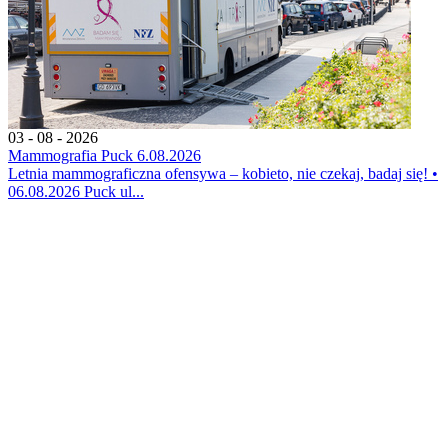
03 - 08 - 2026
Mammografia Puck 6.08.2026
Letnia mammograficzna ofensywa – kobieto, nie czekaj, badaj się! •
06.08.2026 Puck ul...