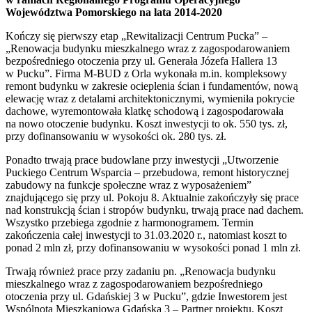
Województwa Pomorskiego na lata 2014-2020
Kończy się pierwszy etap „Rewitalizacji Centrum Pucka” –
„Renowacja budynku mieszkalnego wraz z zagospodarowaniem
bezpośredniego otoczenia przy ul. Generała Józefa Hallera 13
w Pucku”. Firma M-BUD z Orla wykonała m.in. kompleksowy
remont budynku w zakresie ocieplenia ścian i fundamentów, nową
elewację wraz z detalami architektonicznymi, wymieniła pokrycie
dachowe, wyremontowała klatkę schodową i zagospodarowała
na nowo otoczenie budynku. Koszt inwestycji to ok. 550 tys. zł,
przy dofinansowaniu w wysokości ok. 280 tys. zł.
Ponadto trwają prace budowlane przy inwestycji „Utworzenie
Puckiego Centrum Wsparcia – przebudowa, remont historycznej
zabudowy na funkcje społeczne wraz z wyposażeniem”
znajdującego się przy ul. Pokoju 8. Aktualnie zakończyły się prace
nad konstrukcją ścian i stropów budynku, trwają prace nad dachem.
Wszystko przebiega zgodnie z harmonogramem. Termin
zakończenia całej inwestycji to 31.03.2020 r., natomiast koszt to
ponad 2 mln zł, przy dofinansowaniu w wysokości ponad 1 mln zł.
Trwają również prace przy zadaniu pn. „Renowacja budynku
mieszkalnego wraz z zagospodarowaniem bezpośredniego
otoczenia przy ul. Gdańskiej 3 w Pucku”, gdzie Inwestorem jest
Wspólnota Mieszkaniowa Gdańska 3 – Partner projektu. Koszt