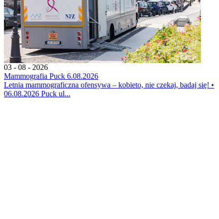
03 - 08 - 2026
Mammografia Puck 6.08.2026
Letnia mammograficzna ofensywa – kobieto, nie czekaj, badaj się! •
06.08.2026 Puck ul...