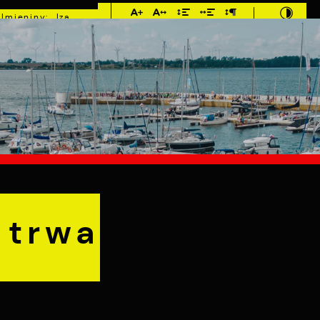
Imieniny: Iza,
Cyprian, Dominik
°C
E
MIESZKANIEC
TURYSTYKA
INWEST
a
 trwa