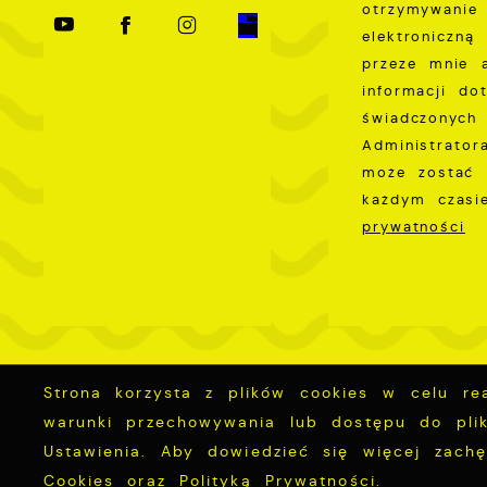
otrzymywanie
elektroniczną
przeze mnie 
informacji do
świadczonych 
Administrator
może zostać 
każdym czas
prywatności
Strona korzysta z plików cookies w celu real
Mapa serwisu
RSS Aktualności
RSS 
warunki przechowywania lub dostępu do plik
Ustawienia. Aby dowiedzieć się więcej zach
Cookies oraz Polityką Prywatności.