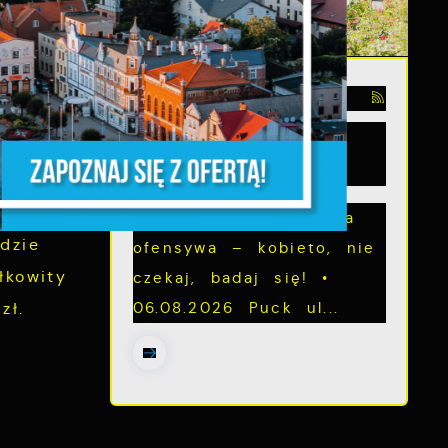
ażeniem”
ją
03 - 08 - 2026
t koszt
Mammografia Puck
6.08.2026
Letnia mammograficzna
z,
dzie
ofensywa – kobieto, nie
łkowity
czekaj, badaj się! •
06.08.2026 Puck ul...
zł.
z