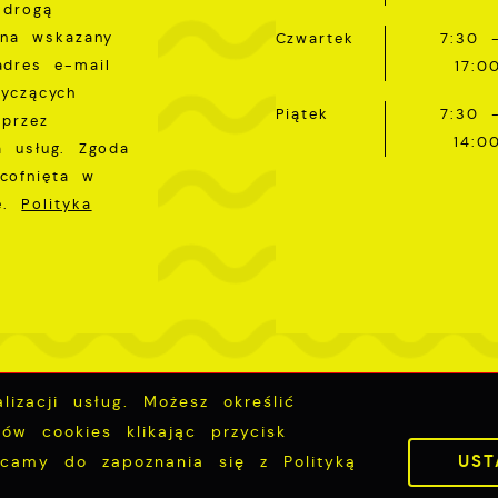
 drogą
 na wskazany
Czwartek
7:30 
adres e-mail
17:0
tyczących
Piątek
7:30 
przez
14:0
a usług. Zgoda
cofnięta w
ie.
Polityka
izacji usług. Możesz określić
Inwestycje
Deklaracja dostępności
ów cookies klikając przycisk
UST
ęcamy do zapoznania się z Polityką