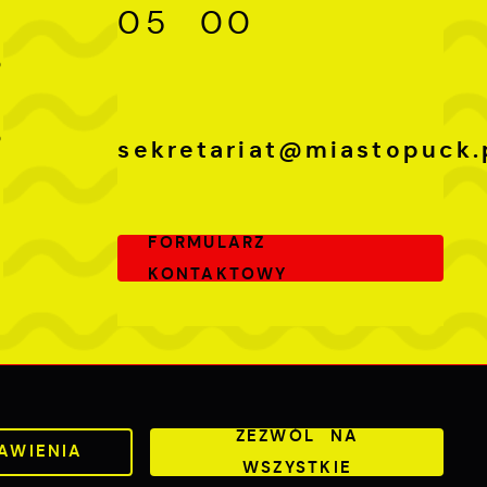
05 00
-
0
-
0
sekretariat@miastopuck.
FORMULARZ
KONTAKTOWY
Odwiedzin: 3759129
Online: 404
ZEZWÓL NA
AWIENIA
WSZYSTKIE