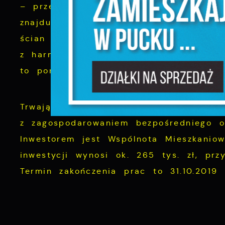
– przebudowa, remont historycznej za
N
znajdującego się przy ul. Pokoju 8. Ak
N
ścian i stropów budynku, trwają prac
f
z harmonogramem. Termin zakończenia ca
k
to ponad 2 mln zł, przy dofinansowan
P
W
d
p
Trwają również prace przy zadaniu pn
f
F
z zagospodarowaniem bezpośredniego o
m
T
Inwestorem jest Wspólnota Mieszkaniow
z
p
inwestycji wynosi ok. 265 tys. zł, prz
p
Termin zakończenia prac to 31.10.2019 
D
W
k
d
W