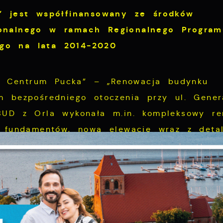
a” jest współfinansowany ze środków
ionalnego w ramach Regionalnego Program
go na lata 2014-2020
ji Centrum Pucka” – „Renowacja budynku
m bezpośredniego otoczenia przy ul. Gener
BUD z Orla wykonała m.in. kompleksowy r
Ustawienia
i fundamentów, nową elewację wraz z deta
e dachowe, wyremontowała klatkę schodową
udynku. Koszt inwestycji to ok. 550 tys. 
zanujemy Twoją prywatność. Możesz zmienić ustawienia
s. zł.
ookies lub zaakceptować je wszystkie. W dowolnym
omencie możesz dokonać zmiany swoich ustawień.
inwestycji „Utworzenie Puckiego Centrum W