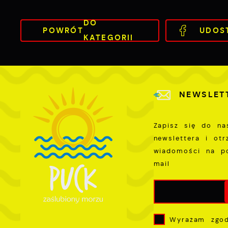
p
s
DO
POWRÓT
UDOS
KATEGORII
NEWSLET
Zapisz się do na
newslettera i ot
wiadomości na p
mail
Wyrażam zgo