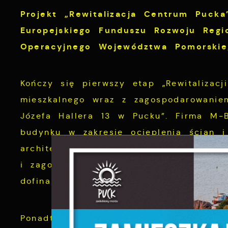
Projekt „Rewitalizacja Centrum Puck
Europejskiego Funduszu Rozwoju Reg
Operacyjnego Województwa Pomorskie
Kończy się pierwszy etap „Rewitalizac
mieszkalnego wraz z zagospodarowanie
Józefa Hallera 13 w Pucku”. Firma M-
budynku w zakresie ocieplenia ścian 
architektonicznymi, wymieniła pokryci
i zagospodarowała na nowo otoczenie b
S
dofinansowaniu w wysokości ok. 280 ty
c
m
Ponadto trwają prace budowlane przy 