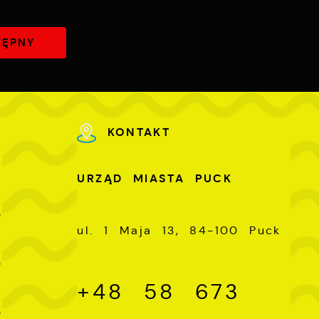
TĘPNY
KONTAKT
U
URZĄD MIASTA PUCK
-
0
ul. 1 Maja 13, 84-100 Puck
-
0
+48 58 673
-
0