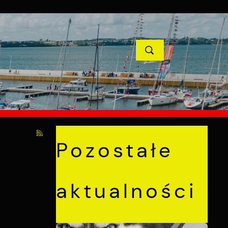
YCJE
PROJEKTY UNIJNE
KONTAKT
POPRZEDNI
NASTĘPNY
Pozostałe
aktualności