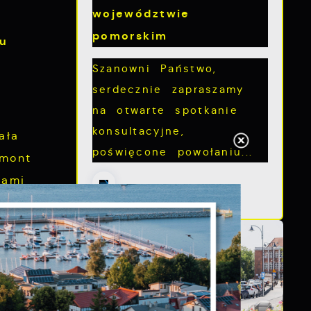
województwie
pomorskim
u
Szanowni Państwo,
serdecznie zapraszamy
na otwarte spotkanie
konsultacyjne,
ała
poświęcone powołaniu...
emont
lami
zł, przy
sparcia