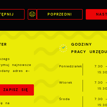
ostaci wiadomości, ofert, komunikatów mediów
połecznościowych.
TĘPNIJ
POPRZEDNI
NAS
TER
GODZINY
PRACY URZĘD
szego
rzymuj najnowsze
Poniedziałek
7:30 
odany adres e-
15:3
Wtorek
7:30 
15:3
Środa
7:30 
dę na
15:3