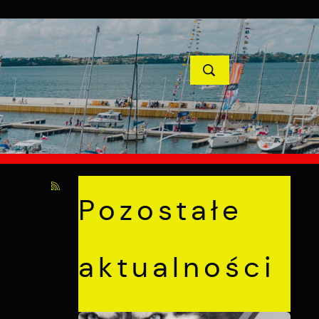
YCJE
PROJEKTY UNIJNE
KONTAKT
POPRZEDNI
NASTĘPNY
Pozostałe
aktualności