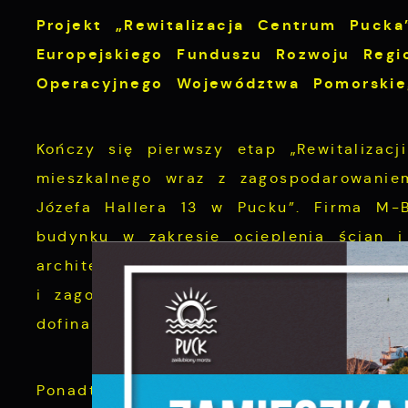
Projekt „Rewitalizacja Centrum Puck
Europejskiego Funduszu Rozwoju Reg
Operacyjnego Województwa Pomorskie
Kończy się pierwszy etap „Rewitalizac
mieszkalnego wraz z zagospodarowanie
Józefa Hallera 13 w Pucku”. Firma M-
budynku w zakresie ocieplenia ścian 
architektonicznymi, wymieniła pokryci
i zagospodarowała na nowo otoczenie b
S
dofinansowaniu w wysokości ok. 280 ty
c
m
Ponadto trwają prace budowlane przy 