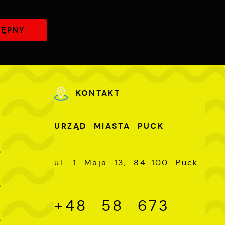
TĘPNY
KONTAKT
U
URZĄD MIASTA PUCK
-
0
ul. 1 Maja 13, 84-100 Puck
-
0
+48 58 673
-
0