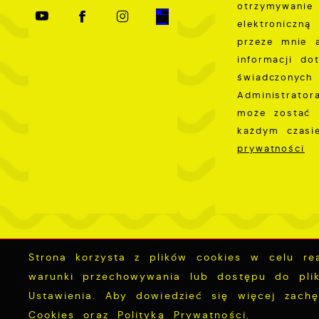
otrzymywanie
elektroniczną
przeze mnie 
informacji do
świadczonych 
Administrator
może zostać 
każdym czas
prywatności
Strona korzysta z plików cookies w celu real
Mapa serwisu
RSS Aktualności
RSS 
warunki przechowywania lub dostępu do plik
Ustawienia. Aby dowiedzieć się więcej zach
Cookies oraz Polityką Prywatności.