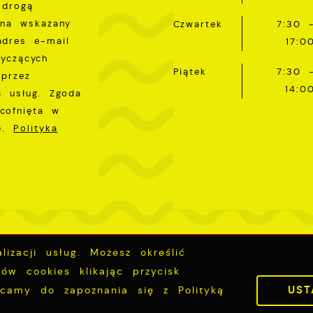
 drogą
 na wskazany
Czwartek
7:30 
adres e-mail
17:0
tyczących
Piątek
7:30 
przez
14:0
a usług. Zgoda
cofnięta w
ie.
Polityka
izacji usług. Możesz określić
Inwestycje
Deklaracja dostępności
ów cookies klikając przycisk
UST
ęcamy do zapoznania się z Polityką