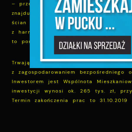
– przebudowa, remont historycznej za
N
znajdującego się przy ul. Pokoju 8. Ak
N
ścian i stropów budynku, trwają prac
f
z harmonogramem. Termin zakończenia ca
k
to ponad 2 mln zł, przy dofinansowan
P
W
d
p
Trwają również prace przy zadaniu pn
f
F
z zagospodarowaniem bezpośredniego o
m
T
Inwestorem jest Wspólnota Mieszkaniow
z
p
inwestycji wynosi ok. 265 tys. zł, prz
p
Termin zakończenia prac to 31.10.2019 
D
W
k
d
W