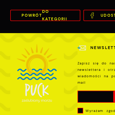
p
s
DO
POWRÓT
UDOS
KATEGORII
NEWSLET
Zapisz się do na
newslettera i ot
wiadomości na p
mail
Wyrażam zgo