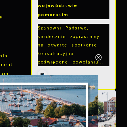
województwie
pomorskim
u
Szanowni Państwo,
serdecznie zapraszamy
na otwarte spotkanie
konsultacyjne,
ała
poświęcone powołaniu...
emont
lami
zł, przy
sparcia