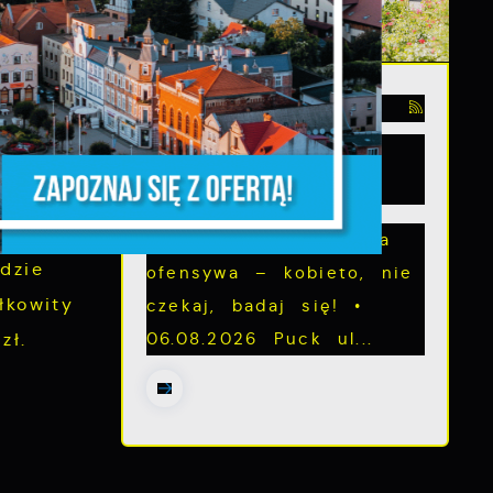
ażeniem”
ją
03 - 08 - 2026
t koszt
Mammografia Puck
6.08.2026
Letnia mammograficzna
z,
dzie
ofensywa – kobieto, nie
łkowity
czekaj, badaj się! •
06.08.2026 Puck ul...
zł.
z