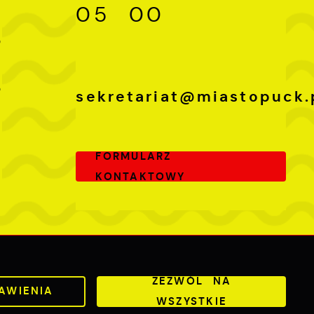
05 00
-
0
-
0
sekretariat@miastopuck.
FORMULARZ
KONTAKTOWY
Odwiedzin: 3789389
Online: 259
ZEZWÓL NA
AWIENIA
WSZYSTKIE