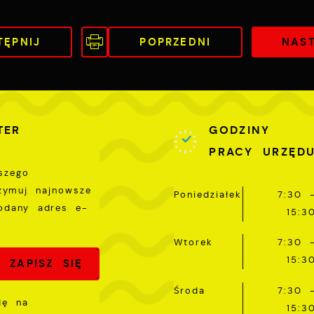
ostaci wiadomości, ofert, komunikatów mediów
połecznościowych.
TĘPNIJ
POPRZEDNI
NAS
TER
GODZINY
PRACY URZĘD
szego
rzymuj najnowsze
Poniedziałek
7:30 
odany adres e-
15:3
Wtorek
7:30 
15:3
Środa
7:30 
dę na
15:3