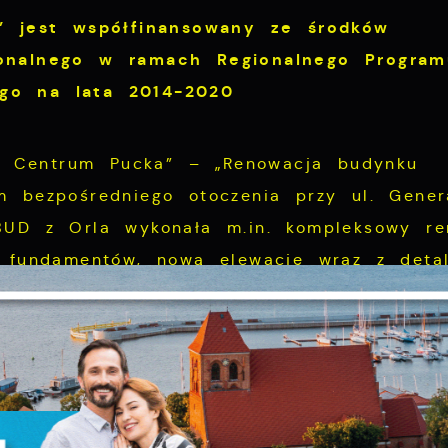
a” jest współfinansowany ze środków
ionalnego w ramach Regionalnego Program
go na lata 2014-2020
ji Centrum Pucka” – „Renowacja budynku
m bezpośredniego otoczenia przy ul. Gener
BUD z Orla wykonała m.in. kompleksowy r
Ustawienia
i fundamentów, nową elewację wraz z deta
e dachowe, wyremontowała klatkę schodową
udynku. Koszt inwestycji to ok. 550 tys. 
zanujemy Twoją prywatność. Możesz zmienić ustawienia
s. zł.
ookies lub zaakceptować je wszystkie. W dowolnym
omencie możesz dokonać zmiany swoich ustawień.
inwestycji „Utworzenie Puckiego Centrum W