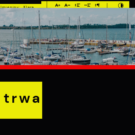
Imieniny: Klara,
Roman, Romuald
°C
E
MIESZKANIEC
TURYSTYKA
INWEST
a
 trwa