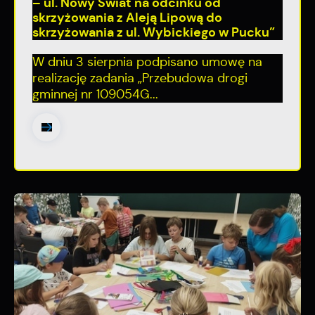
– ul. Nowy Świat na odcinku od
skrzyżowania z Aleją Lipową do
skrzyżowania z ul. Wybickiego w Pucku”
W dniu 3 sierpnia podpisano umowę na
realizację zadania „Przebudowa drogi
gminnej nr 109054G...