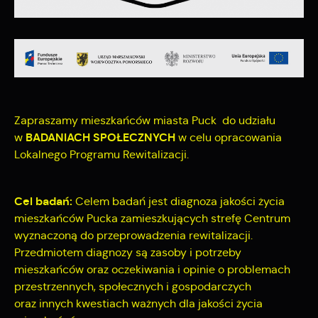
formie zanonimizowanej. Wyrażenie zgody na analityczne pliki
najciekawsze informacje i aktualności na stronach naszych
cookies gwarantuje dostępność wszystkich funkcjonalności.
partnerów.
Promocyjne pliki cookies służą do prezentowania Ci naszych
Więcej
komunikatów na podstawie analizy Twoich upodobań oraz
Twoich zwyczajów dotyczących przeglądanej witryny
internetowej. Treści promocyjne mogą pojawić się na
stronach podmiotów trzecich lub firm będących naszymi
Zapraszamy mieszkańców miasta Puck do udziału
partnerami oraz innych dostawców usług. Firmy te działają w
BADANIACH SPOŁECZNYCH
w
w celu opracowania
charakterze pośredników prezentujących nasze treści w
Lokalnego Programu Rewitalizacji.
postaci wiadomości, ofert, komunikatów mediów
społecznościowych.
Cel badań:
Celem badań jest diagnoza jakości życia
mieszkańców Pucka zamieszkujących strefę Centrum
wyznaczoną do przeprowadzenia rewitalizacji.
Przedmiotem diagnozy są zasoby i potrzeby
mieszkańców oraz oczekiwania i opinie o problemach
przestrzennych, społecznych i gospodarczych
oraz innych kwestiach ważnych dla jakości życia