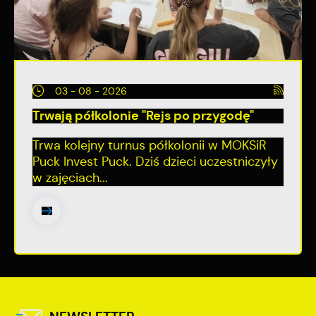
03 - 08 - 2026
Trwają półkolonie "Rejs po przygodę"
Trwa kolejny turnus półkolonii w MOKSiR
Puck Invest Puck. Dziś dzieci uczestniczyły
w zajęciach...