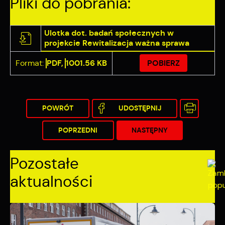
Pliki do pobrania:
Ulotka dot. badań społecznych w
projekcie Rewitalizacja ważna sprawa
Format:
PDF,
1001.56 KB
POBIERZ
POWRÓT
UDOSTĘPNIJ
POPRZEDNI
NASTĘPNY
Pozostałe
aktualności