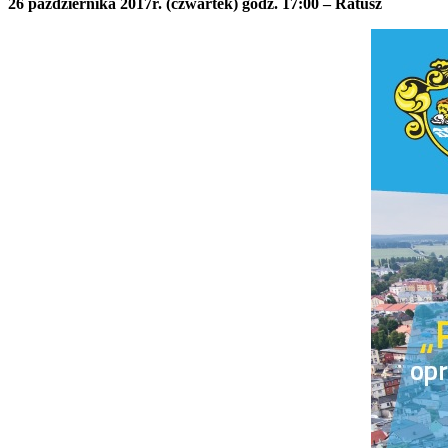
26 października 2017r. (czwartek) godz. 17:00 – Ratusz