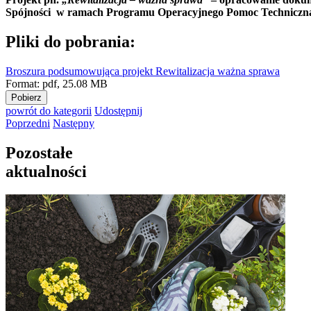
Spójności w ramach Programu Operacyjnego Pomoc Techniczn
Pliki do pobrania:
Broszura podsumowująca projekt Rewitalizacja ważna sprawa
Format:
pdf,
25.08 MB
Pobierz
powrót
do kategorii
Udostępnij
Poprzedni
Następny
Pozostałe
aktualności