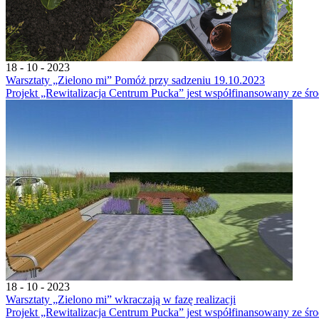
18 - 10 - 2023
Warsztaty „Zielono mi” Pomóż przy sadzeniu 19.10.2023
Projekt „Rewitalizacja Centrum Pucka” jest współfinansowany ze śro
18 - 10 - 2023
Warsztaty „Zielono mi” wkraczają w fazę realizacji
Projekt „Rewitalizacja Centrum Pucka” jest współfinansowany ze śr