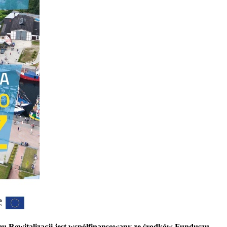
Rewitalizacji jest współfinansowany ze środków Funduszu