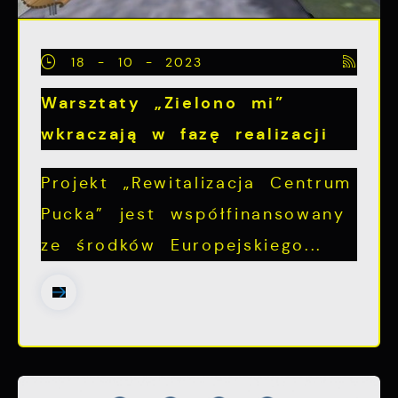
18 - 10 - 2023
Warsztaty „Zielono mi”
wkraczają w fazę realizacji
Projekt „Rewitalizacja Centrum
Pucka” jest współfinansowany
ze środków Europejskiego...