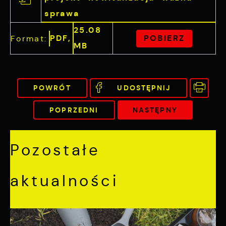
sprawa
25.08
PDF,
POBIERZ
Format:
MB
POWRÓT
UDOSTĘPNIJ
POPRZEDNI
NASTĘPNY
Pozostałe
aktualności