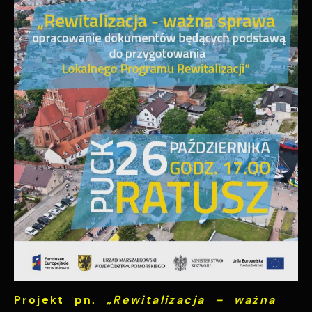
funkcjonalności.
Twoich zwyczajów dotyczących przeglądanej
witryny internetowej. Treści promocyjne
mogą pojawić się na stronach podmiotów
trzecich lub firm będących naszymi
partnerami oraz innych dostawców usług.
Firmy te działają w charakterze
pośredników prezentujących nasze treści w
postaci wiadomości, ofert, komunikatów
mediów społecznościowych.
Projekt pn.
„Rewitalizacja – ważna