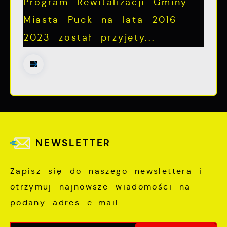
Program Rewitalizacji Gminy
Miasta Puck na lata 2016-
2023 został przyjęty...
NEWSLETTER
Zapisz się do naszego newslettera i
otrzymuj najnowsze wiadomości na
podany adres e-mail