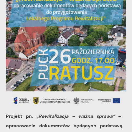
pośredników prezentujących nasze treści w postaci
wiadomości, ofert, komunikatów mediów
społecznościowych.
Projekt pn.
„Rewitalizacja – ważna sprawa”
–
opracowanie dokumentów będących podstawą