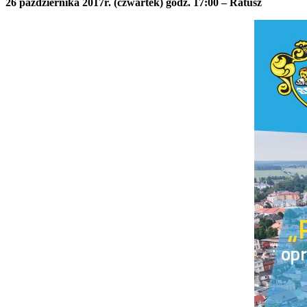
26 października 2017r. (czwartek) godz. 17:00 – Ratusz