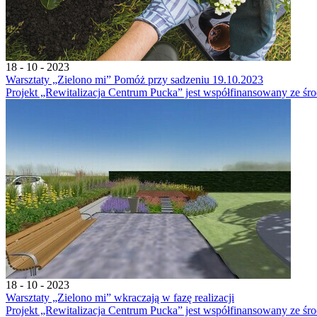
18 - 10 - 2023
Warsztaty „Zielono mi” Pomóż przy sadzeniu 19.10.2023
Projekt „Rewitalizacja Centrum Pucka” jest współfinansowany ze śro
18 - 10 - 2023
Warsztaty „Zielono mi” wkraczają w fazę realizacji
Projekt „Rewitalizacja Centrum Pucka” jest współfinansowany ze śr