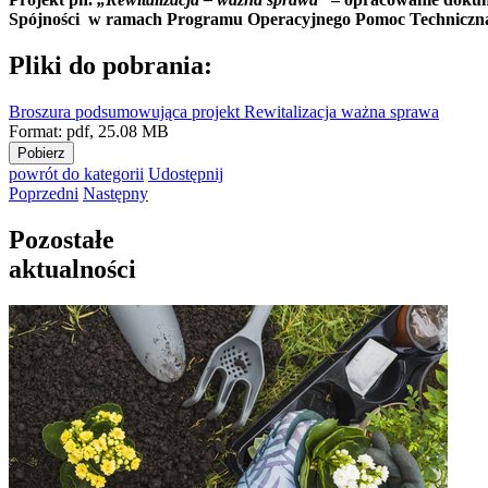
Spójności w ramach Programu Operacyjnego Pomoc Techniczn
Pliki do pobrania:
Broszura podsumowująca projekt Rewitalizacja ważna sprawa
Format:
pdf,
25.08 MB
Pobierz
powrót
do kategorii
Udostępnij
Poprzedni
Następny
Pozostałe
aktualności