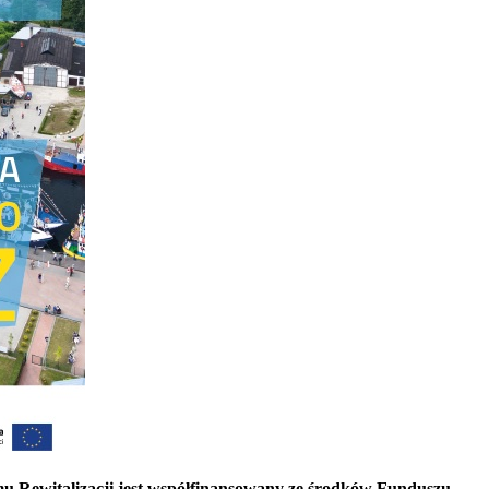
Rewitalizacji jest współfinansowany ze środków Funduszu