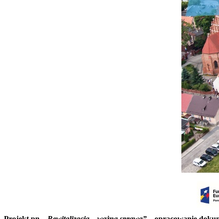
Projekt pn.
„Rewitalizacja – ważna sprawa”
– opracowanie dokum