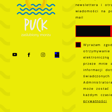
newslettera i ot
wiadomości na p
mail
Wyrażam zgo
otrzymywanie
elektroniczną
przeze mnie 
informacji do
świadczonych 
Administrator
może zostać 
każdym czas
prywatności