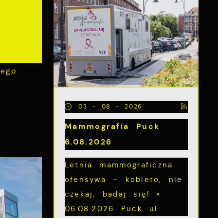
wego
03 - 08 - 2026
Mammografia Puck
6.08.2026
Letnia mammograficzna
ofensywa – kobieto, nie
czekaj, badaj się! •
06.08.2026 Puck ul...