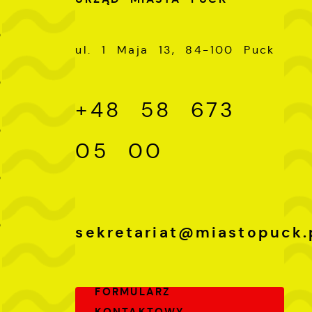
-
0
ul. 1 Maja 13, 84-100 Puck
-
0
+48 58 673
-
0
05 00
-
0
-
0
sekretariat@miastopuck.
FORMULARZ
KONTAKTOWY