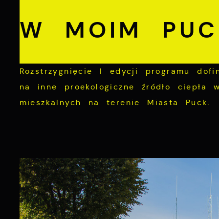
W MOIM PUC
Rozstrzygnięcie I edycji programu dofi
na inne proekologiczne źródło ciepła 
mieszkalnych na terenie Miasta Puck.