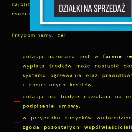
najbliższych dniach pracownicy Urzędu
P
W
osobami i poinformują o wynikach pro
d
p
f
F
m
Przypominamy, że:
T
z
p
formie r
dotacja udzielana jest w
p
wypłata środków może nastąpić dop
D
systemu ogrzewania oraz prawidło
W
k
i poniesionych kosztów,
d
W
A
dotacja nie będzie udzielana na u
c
A
podpisania umowy,
s
d
w przypadku budynków wielorodzinn
C
zgoda pozostałych współwłaścicieli
W
z