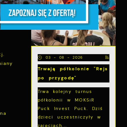
nymi
mowy.
z,
j.
03 - 08 - 2026
miany
Trwają półkolonie "Rejs
z
po przygodę"
Trwa kolejny turnus
ą
półkolonii w MOKSiR
Puck Invest Puck. Dziś
mna
dzieci uczestniczyły w
zajęciach...