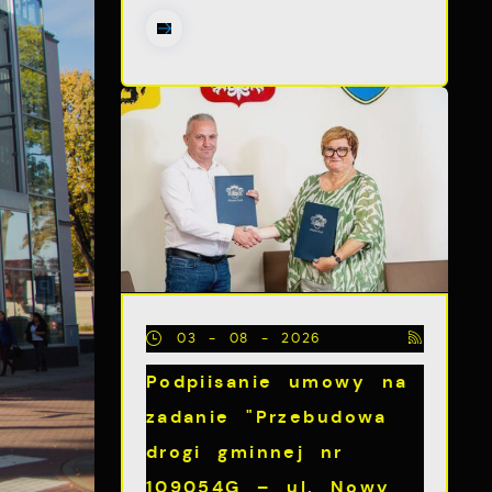
03 - 08 - 2026
Podpiisanie umowy na
zadanie "Przebudowa
drogi gminnej nr
109054G – ul. Nowy