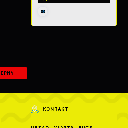
ch
TĘPNY
KONTAKT
U
URZĄD MIASTA PUCK