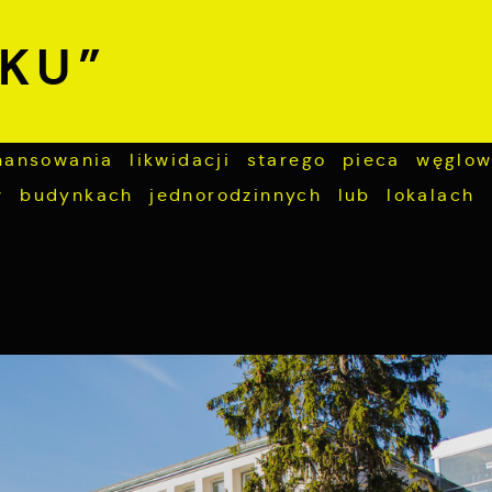
KU”
nansowania likwidacji starego pieca węglo
w budynkach jednorodzinnych lub lokalach