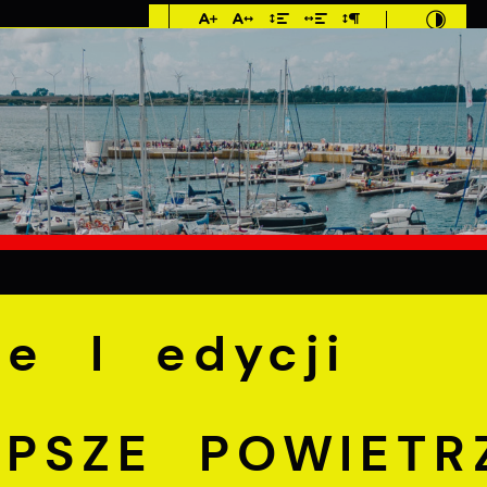
Imieniny: Sława,
Jakub, Stefan
°C
E
MIESZKANIEC
TURYSTYKA
INWEST
 I edycji programu ,,LEPSZE POWIETRZE W MOIM PUCKU”
ie I edycji
EPSZE POWIETR