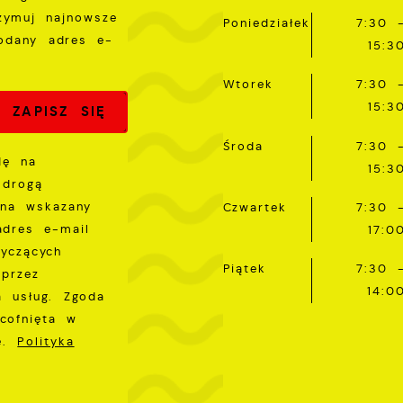
rzymuj najnowsze
Poniedziałek
7:30 
odany adres e-
15:3
Wtorek
7:30 
15:3
Środa
7:30 
dę na
15:3
 drogą
 na wskazany
Czwartek
7:30 
adres e-mail
17:0
tyczących
Piątek
7:30 
przez
14:0
a usług. Zgoda
cofnięta w
ie.
Polityka