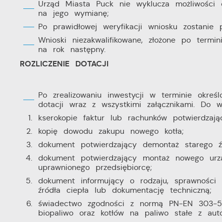
Z
Urząd Miasta Puck nie wyklucza możliwości
R
z
na jego wymianę;
D
fu
a
Po prawidłowej weryfikacji wniosku zostanie 
Wnioski niezakwalifikowane, złożone po term
P
na rok następny.
W
p
p
ROZLICZENIE DOTACJI
s
i
p
Po zrealizowaniu inwestycji w terminie okre
m
dotacji wraz z wszystkimi załącznikami. Do wn
kserokopie faktur lub rachunków potwierdzając
kopię dowodu zakupu nowego kotła;
dokument potwierdzający demontaż starego źr
dokument potwierdzający montaż nowego urz
uprawnionego przedsiębiorcę;
dokument informujący o rodzaju, sprawności
źródła ciepła lub dokumentację techniczną;
świadectwo zgodności z normą PN-EN 303-5:
biopaliwo oraz kotłów na paliwo stałe z aut