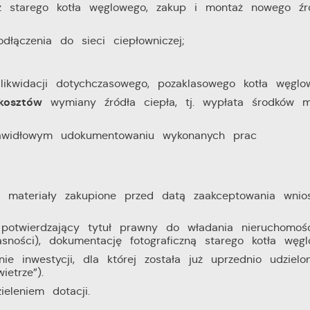
 starego kotła węglowego, zakup i montaż nowego źr
ączenia do sieci ciepłowniczej;
ikwidacji dotychczasowego, pozaklasowego kotła węglo
kosztów
wymiany źródła ciepła, tj. wypłata środków 
awidłowym udokumentowaniu wykonanych prac
i materiały zakupione przed datą zaakceptowania wnios
potwierdzający tytuł prawny do władania nieruchomośc
asności), dokumentację fotograficzną starego kotła węgl
e inwestycji, dla której została już uprzednio udzielo
etrze”).
eleniem dotacji.