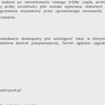
a wykona po zamontowaniu nowego źródła ciepła, proto
ej próby szczelności jeśli została wykonana, dokument
grzewania wystawiony przez uprawnionego serwisanta;
zewania.
nioskodawca obowiązany jest udostępnić lokal, w który
zenia kontroli powykonawczej. Termin oględzin uzgod
sto.puck.pl