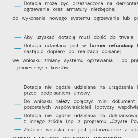
Dotacja może być przeznaczona na demontaż
ogrzewania oraz armatury niezbędnej
do wykonania nowego systemu ogrzewania lub podł
Aby uzyskać dotację musi dojść do trwałej l
formie refundacji 
Dotacja udzielana jest w
nastąpić dopiero po realizacji opisanej
we wniosku zmiany systemu ogrzewania i po pr
i poniesionych kosztów.
Dotacja nie będzie udzielana na urządzenia 
przed podpisaniem umowy.
Do wniosku należy dołączyć m.in.: dokument 
pozostałych współwłaścicieli (dotyczy współwł
Dotacja nie będzie udzielana na dofinansowani
z innego źródła (np. z programu „Czyste Powi
Złożenie wniosku nie jest jednoznaczne z udzi