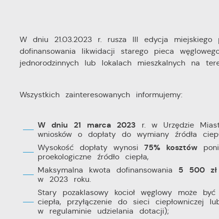
W dniu 21.03.2023 r. rusza III edycja miejski
dofinansowania likwidacji starego pieca węglowe
jednorodzinnych lub lokalach mieszkalnych na ter
Wszystkich zainteresowanych informujemy:
W dniu 21 marca 2023
r. w Urzędzie Miast
wniosków o dopłaty do wymiany źródła ciepł
75% kosztów
Wysokość dopłaty wynosi
poni
proekologiczne źródło ciepła,
5 500 zł
Maksymalna kwota dofinansowania
w 2023 roku.
Stary pozaklasowy kocioł węglowy może być 
ciepła, przyłączenie do sieci ciepłowniczej l
w regulaminie udzielania dotacji);