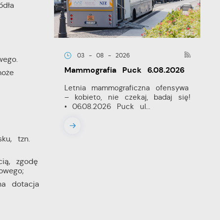
ódła
03 - 08 - 2026
wego.
Mammografia Puck 6.08.2026
może
Letnia mammograficzna ofensywa
– kobieto, nie czekaj, badaj się!
• 06.08.2026 Puck ul...
ku, tzn.
ią, zgodę
owego;
na dotacja