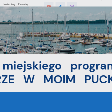
Imieniny: Dorota,
Konrad, Kajetan
°C
E
MIESZKANIEC
TURYSTYKA
INWES
o programu "LEPSZE POWIETRZE W MOIM PUCKU"
 miejskiego progra
TRZE W MOIM PUCK