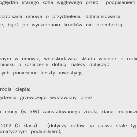
gromadzone informacje są przetwarzane w formie zanonimizowanej. Wyrażen
 oględzin starego kotła węglowego przed podpisanie
eklamowe
gody na analityczne pliki cookies gwarantuje dostępność wszystkich
zięki reklamowym plikom cookies prezentujemy Ci najciekawsze informacje
nkcjonalności.
ktualności na stronach naszych partnerów.
podpisana umowa o przydzieleniu dofinansowania.
inie, bądź po wyczerpaniu środków nie przechodzą
romocyjne pliki cookies służą do prezentowania Ci naszych komunikatów 
ięcej
odstawie analizy Twoich upodobań oraz Twoich zwyczajów dotyczących
rzeglądanej witryny internetowej. Treści promocyjne mogą pojawić się na
tronach podmiotów trzecich lub firm będących naszymi partnerami oraz
nnych dostawców usług. Firmy te działają w charakterze pośredników
rezentujących nasze treści w postaci wiadomości, ofert, komunikatów
ślonym w umowie, wnioskodawca składa wniosek o rozli
ediów społecznościowych.
iosku o rozliczenie dotacji należy dołączyć:
ych poniesione koszty inwestycji;
ódła ciepła;
ądzenia grzewczego wystawiony przez
 i mocy (w kW) zainstalowanego źródła, dane technic
2012 (5 klasa) – (dotyczy kotłów na paliwo stałe ty
omatycznym podajnikiem);