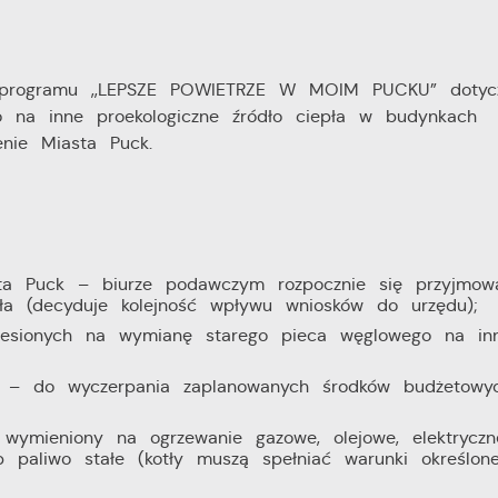
ego programu ,,LEPSZE POWIETRZE W MOIM PUCKU” dotyc
go na inne proekologiczne źródło ciepła w budynkach
enie Miasta Puck.
a Puck – biurze podawczym rozpocznie się przyjmow
a (decyduje kolejność wpływu wniosków do urzędu);
esionych na wymianę starego pieca węglowego na in
– do wyczerpania zaplanowanych środków budżetowy
wymieniony na ogrzewanie gazowe, olejowe, elektrycz
ub paliwo stałe (kotły muszą spełniać warunki określon