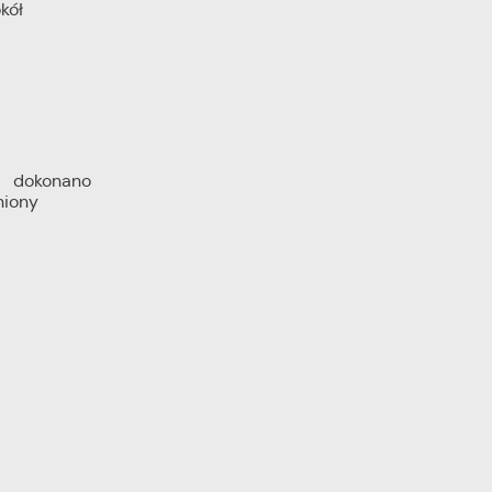
kół
m dokonano
niony