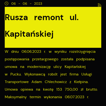
06 - 06 - 2023
Pliki cookies odpowiadają na podejmowane przez
Więcej
Rusza remont ul.
Ciebie działania w celu m.in. dostosowania Twoich
ustawień preferencji prywatności, logowania czy
Funkcjonalne i personalizacyjne
wypełniania formularzy. Dzięki plikom cookies strona, z
Kapitańskiej
której korzystasz, może działać bez zakłóceń.
Tego typu pliki cookies umożliwiają stronie internetowej
zapamiętanie wprowadzonych przez Ciebie ustawień
oraz personalizację określonych funkcjonalności czy
W dniu 06.06.2023 r. w wyniku rozstrzygnięcia
prezentowanych treści.
postępowania przetargowego została podpisana
umowa na modernizację ulicy Kapitańskiej
Dzięki tym plikom cookies możemy zapewnić Ci
Więcej
w Pucku. Wykonawcą robót jest firma Usługi
większy komfort korzystania z funkcjonalności naszej
Transportowe Adam Chlechowicz z Kiełpina.
strony poprzez dopasowanie jej do Twoich
Analityczne
indywidualnych preferencji. Wyrażenie zgody na
Umowa opiewa na kwotę 153 750,00 zł brutto.
funkcjonalne i personalizacyjne pliki cookies gwarantuje
Analityczne pliki cookies pomagają nam rozwijać się i
Maksymalny termin wykonania 06.07.2023 r.
dostępność większej ilości funkcji na stronie.
dostosowywać do Twoich potrzeb.