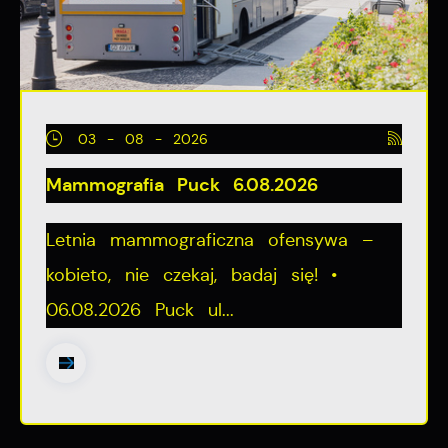
03 - 08 - 2026
Mammografia Puck 6.08.2026
Letnia mammograficzna ofensywa –
kobieto, nie czekaj, badaj się! •
06.08.2026 Puck ul...