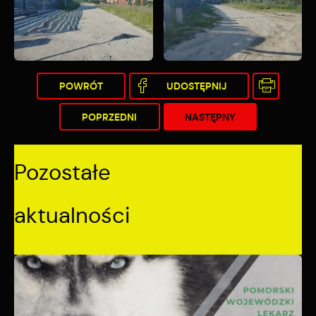
POWRÓT
UDOSTĘPNIJ
POPRZEDNI
NASTĘPNY
Pozostałe
aktualności