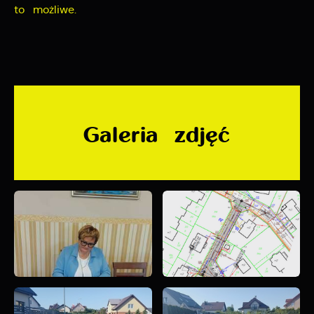
to możliwe.
pośredników prezentujących nasze treści w postaci
wiadomości, ofert, komunikatów mediów
społecznościowych.
Galeria zdjęć