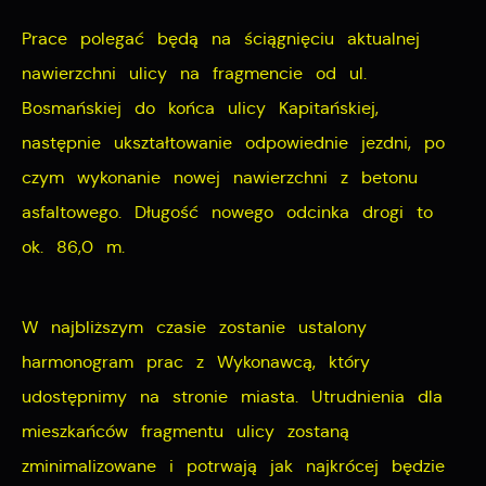
Prace polegać będą na ściągnięciu aktualnej
Cookies analityczne pozwalają na uzyskanie informacji
Więcej
nawierzchni ulicy na fragmencie od ul.
w zakresie wykorzystywania witryny internetowej,
miejsca oraz częstotliwości, z jaką odwiedzane są
Bosmańskiej do końca ulicy Kapitańskiej,
Reklamowe
nasze serwisy www. Dane pozwalają nam na ocenę
następnie ukształtowanie odpowiednie jezdni, po
naszych serwisów internetowych pod względem ich
Dzięki reklamowym plikom cookies prezentujemy Ci
czym wykonanie nowej nawierzchni z betonu
popularności wśród użytkowników. Zgromadzone
najciekawsze informacje i aktualności na stronach
asfaltowego. Długość nowego odcinka drogi to
informacje są przetwarzane w formie zanonimizowanej.
naszych partnerów.
ok. 86,0 m.
Wyrażenie zgody na analityczne pliki cookies
gwarantuje dostępność wszystkich funkcjonalności.
Promocyjne pliki cookies służą do prezentowania Ci
Więcej
naszych komunikatów na podstawie analizy Twoich
W najbliższym czasie zostanie ustalony
upodobań oraz Twoich zwyczajów dotyczących
harmonogram prac z Wykonawcą, który
przeglądanej witryny internetowej. Treści promocyjne
udostępnimy na stronie miasta. Utrudnienia dla
mogą pojawić się na stronach podmiotów trzecich lub
mieszkańców fragmentu ulicy zostaną
firm będących naszymi partnerami oraz innych
zminimalizowane i potrwają jak najkrócej będzie
dostawców usług. Firmy te działają w charakterze