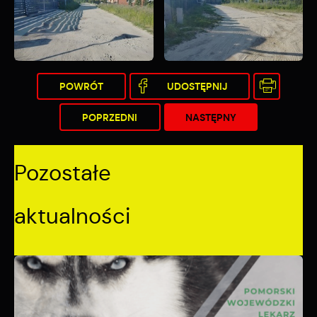
POWRÓT
UDOSTĘPNIJ
POPRZEDNI
NASTĘPNY
Pozostałe
aktualności