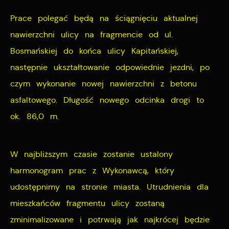
Prace polegać będą na ściągnięciu aktualnej
Cookies analityczne pozwalają na uzyskanie informacji
Więcej
nawierzchni ulicy na fragmencie od ul.
w zakresie wykorzystywania witryny internetowej,
miejsca oraz częstotliwości, z jaką odwiedzane są
Bosmańskiej do końca ulicy Kapitańskiej,
Reklamowe
nasze serwisy www. Dane pozwalają nam na ocenę
następnie ukształtowanie odpowiednie jezdni, po
naszych serwisów internetowych pod względem ich
Dzięki reklamowym plikom cookies prezentujemy Ci
czym wykonanie nowej nawierzchni z betonu
popularności wśród użytkowników. Zgromadzone
najciekawsze informacje i aktualności na stronach
asfaltowego. Długość nowego odcinka drogi to
informacje są przetwarzane w formie zanonimizowanej.
naszych partnerów.
ok. 86,0 m.
Wyrażenie zgody na analityczne pliki cookies
gwarantuje dostępność wszystkich funkcjonalności.
Promocyjne pliki cookies służą do prezentowania Ci
Więcej
naszych komunikatów na podstawie analizy Twoich
W najbliższym czasie zostanie ustalony
upodobań oraz Twoich zwyczajów dotyczących
harmonogram prac z Wykonawcą, który
przeglądanej witryny internetowej. Treści promocyjne
udostępnimy na stronie miasta. Utrudnienia dla
mogą pojawić się na stronach podmiotów trzecich lub
mieszkańców fragmentu ulicy zostaną
firm będących naszymi partnerami oraz innych
zminimalizowane i potrwają jak najkrócej będzie
dostawców usług. Firmy te działają w charakterze