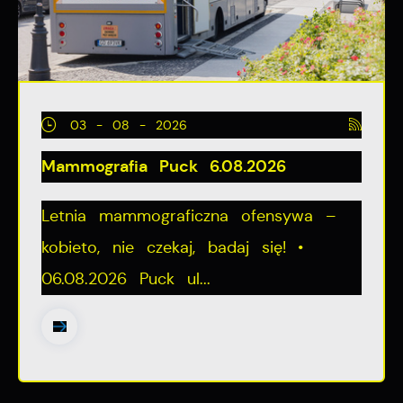
03 - 08 - 2026
Mammografia Puck 6.08.2026
Letnia mammograficzna ofensywa –
kobieto, nie czekaj, badaj się! •
06.08.2026 Puck ul...