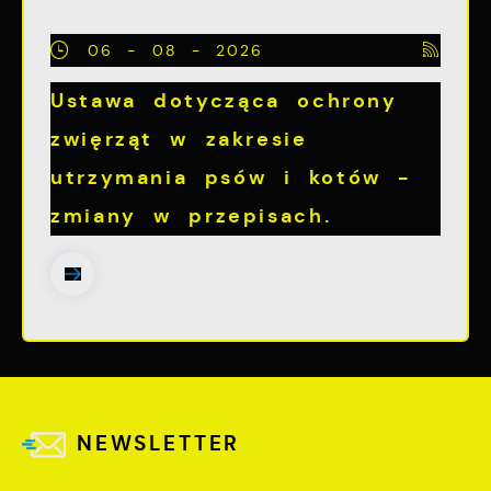
06 - 08 - 2026
Ustawa dotycząca ochrony
zwięrząt w zakresie
utrzymania psów i kotów -
zmiany w przepisach.
NEWSLETTER