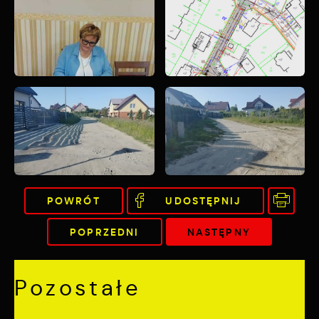
POWRÓT
UDOSTĘPNIJ
POPRZEDNI
NASTĘPNY
Pozostałe