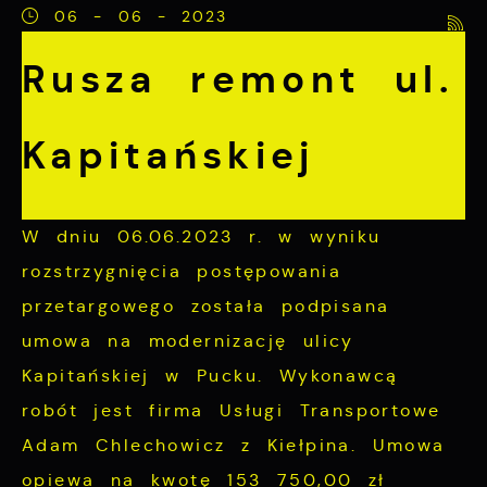
internetowej i umożliwiają Ci komfortowe
06 - 06 - 2023
korzystanie z oferowanych przez nas usług.
Rusza remont ul.
Pliki cookies odpowiadają na podejmowane
Więcej
przez Ciebie działania w celu m.in.
Kapitańskiej
dostosowania Twoich ustawień preferencji
Funkcjonalne i personalizacyjne
prywatności, logowania czy wypełniania
formularzy. Dzięki plikom cookies strona, z
Tego typu pliki cookies umożliwiają stronie
W dniu 06.06.2023 r. w wyniku
której korzystasz, może działać bez
internetowej zapamiętanie wprowadzonych
rozstrzygnięcia postępowania
zakłóceń.
przez Ciebie ustawień oraz personalizację
przetargowego została podpisana
określonych funkcjonalności czy
umowa na modernizację ulicy
prezentowanych treści.
Kapitańskiej w Pucku. Wykonawcą
Dzięki tym plikom cookies możemy
robót jest firma Usługi Transportowe
Więcej
zapewnić Ci większy komfort korzystania z
Adam Chlechowicz z Kiełpina. Umowa
funkcjonalności naszej strony poprzez
opiewa na kwotę 153 750,00 zł