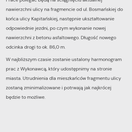
internetowych pod względem ich popularności wśród
Dzięki reklamowym plikom cookies prezentujemy Ci
nawierzchni ulicy na fragmencie od ul. Bosmańskiej do
użytkowników. Zgromadzone informacje są przetwarzane w
najciekawsze informacje i aktualności na stronach naszych
końca ulicy Kapitańskiej, następnie ukształtowanie
formie zanonimizowanej. Wyrażenie zgody na analityczne pliki
partnerów.
odpowiednie jezdni, po czym wykonanie nowej
cookies gwarantuje dostępność wszystkich funkcjonalności.
Promocyjne pliki cookies służą do prezentowania Ci naszych
Więcej
nawierzchni z betonu asfaltowego. Długość nowego
komunikatów na podstawie analizy Twoich upodobań oraz
odcinka drogi to ok. 86,0 m.
Twoich zwyczajów dotyczących przeglądanej witryny
internetowej. Treści promocyjne mogą pojawić się na
W najbliższym czasie zostanie ustalony harmonogram
stronach podmiotów trzecich lub firm będących naszymi
prac z Wykonawcą, który udostępnimy na stronie
partnerami oraz innych dostawców usług. Firmy te działają w
miasta. Utrudnienia dla mieszkańców fragmentu ulicy
charakterze pośredników prezentujących nasze treści w
zostaną zminimalizowane i potrwają jak najkrócej
postaci wiadomości, ofert, komunikatów mediów
będzie to możliwe.
społecznościowych.