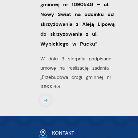
gminnej nr 109054G – ul.
ia
Nowy Świat na odcinku od
skrzyżowania z Aleją Lipową
do skrzyżowania z ul.
Wybickiego w Pucku”
W dniu 3 sierpnia podpisano
umowę na realizację zadania
„Przebudowa drogi gminnej nr
w.
109054G...
ie
 i
na
KONTAKT