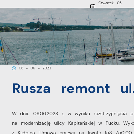
Czwartek, 06
Przejdź do menu.
Przejdź do wyszukiwarki.
Przejdź do treści.
Przejdź do ustawień wielkości czcionki.
Włącz wersję kontrastową strony.
sierpnia 2026
26
Pochmurno
O MIEŚCI
Strona główna
Aktualności
Rusza remont ul. Kapitańskiej
06 - 06 - 2023
Rusza remont ul.
W dniu 06.06.2023 r. w wyniku rozstrzygnięcia 
na modernizację ulicy Kapitańskiej w Pucku. Wy
z Kiełpina. Umowa opiewa na kwotę 153 750,00 z