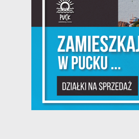
S
z
s
N
N
i
na
P
W
m
w
dz
F
T
w
f