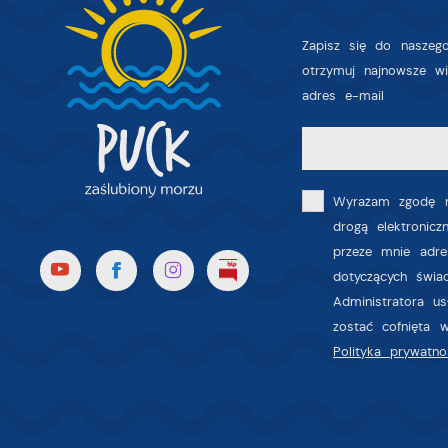
i
p
Zapisz się do naszego
m
otrzymuj najnowsze w
adres e-mail
Wyrażam zgodę n
drogą elektronic
przeze mnie adre
dotyczących świa
Administratora u
zostać cofnięta 
Polityka prywatno