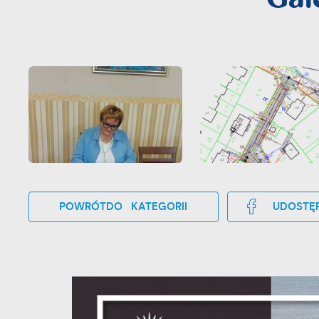
POWRÓT
DO KATEGORII
UDOSTĘP
U