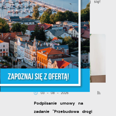
– kobieto, nie czekaj, badaj się!
• 06.08.2026 Puck ul...
y
że
03 - 08 - 2026
Podpiisanie umowy na
zadanie "Przebudowa drogi