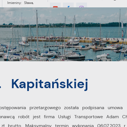
Imieniny: Sława,
Jakub, Stefan
°C
E
MIESZKANIEC
TURYSTYKA
INWES
 Kapitańskiej
postępowania przetargowego została podpisana umowa
konawcą robót jest firma Usługi Transportowe Adam Ch
ł brutto. Maksymalny termin wykonania 06.07.2023 r.