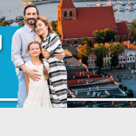
zanujemy Twoją prywatność. Możesz zmienić ustawienia cookies lub
aakceptować je wszystkie. W dowolnym momencie możesz dokonać zmian
woich ustawień.
iezbędne
iezbędne pliki cookies służą do prawidłowego funkcjonowania strony
nternetowej i umożliwiają Ci komfortowe korzystanie z oferowanych przez
s usług.
liki cookies odpowiadają na podejmowane przez Ciebie działania w celu
ięcej
.in. dostosowania Twoich ustawień preferencji prywatności, logowania czy
ypełniania formularzy. Dzięki plikom cookies strona, z której korzystasz, mo
ZAPISZ WYBRANE
iałać bez zakłóceń.
unkcjonalne i personalizacyjne
ZEZWÓL NA WSZYSTKIE
ego typu pliki cookies umożliwiają stronie internetowej zapamiętanie
prowadzonych przez Ciebie ustawień oraz personalizację określonych
unkcjonalności czy prezentowanych treści.