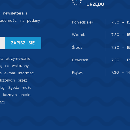
nnych dostawców usług. Firmy te działają w charakterze pośredników
URZĘDU
rezentujących nasze treści w postaci wiadomości, ofert, komunikatów
 newslettera i
ediów społecznościowych.
iadomości na podany
Poniedziałek
7:30 - 15
Wtorek
7:30 - 15
Środa
7:30 - 15
a otrzymywanie
Czwartek
7:30 - 17
zną na wskazany
Piątek
7:30 - 14
s e-mail informacji
dczonych przez
sług. Zgoda może
w każdym czasie.
ści