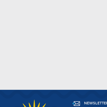
D
W
z
i
p
A
na
A
T
C
W
w
o
s
R
Z
D
z
a
fu
P
W
p
p
NEWSLETTE
s