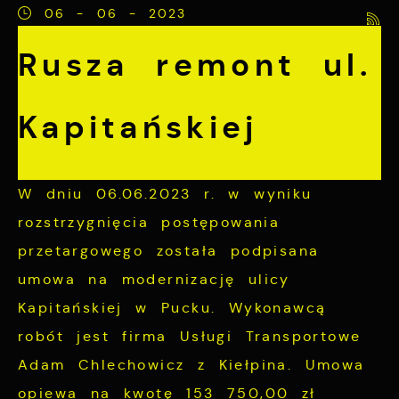
internetowej i umożliwiają Ci komfortowe
06 - 06 - 2023
korzystanie z oferowanych przez nas usług.
Rusza remont ul.
Pliki cookies odpowiadają na podejmowane
Więcej
przez Ciebie działania w celu m.in.
Kapitańskiej
dostosowania Twoich ustawień preferencji
Funkcjonalne i personalizacyjne
prywatności, logowania czy wypełniania
formularzy. Dzięki plikom cookies strona, z
Tego typu pliki cookies umożliwiają stronie
W dniu 06.06.2023 r. w wyniku
której korzystasz, może działać bez
internetowej zapamiętanie wprowadzonych
rozstrzygnięcia postępowania
zakłóceń.
przez Ciebie ustawień oraz personalizację
przetargowego została podpisana
określonych funkcjonalności czy
umowa na modernizację ulicy
prezentowanych treści.
Kapitańskiej w Pucku. Wykonawcą
Dzięki tym plikom cookies możemy
robót jest firma Usługi Transportowe
Więcej
zapewnić Ci większy komfort korzystania z
Adam Chlechowicz z Kiełpina. Umowa
funkcjonalności naszej strony poprzez
opiewa na kwotę 153 750,00 zł