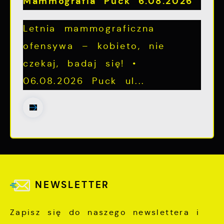
Mammografia Puck 6.08.2026
Letnia mammograficzna
ofensywa – kobieto, nie
czekaj, badaj się! •
06.08.2026 Puck ul...
NEWSLETTER
Zapisz się do naszego newslettera i