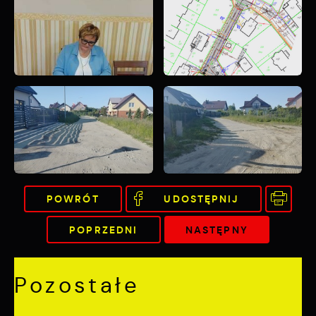
POWRÓT
UDOSTĘPNIJ
POPRZEDNI
NASTĘPNY
Pozostałe