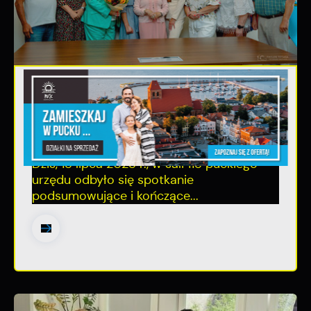
15 - 07 - 2025
Zakończenie II kadencji Rady Seniorów
Miasta Puck
Dziś, 15 lipca 2025 r., w sali 115 puckiego
urzędu odbyło się spotkanie
podsumowujące i kończące...