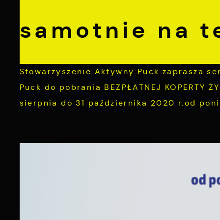
samotnie na t
Stowarzyszenie Aktywny Puck zaprasza sen
Puck do pobrania BEZPŁATNEJ KOPERTY ŻY
sierpnia do 31 października 2020 r.od poni