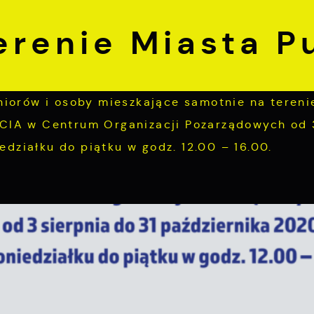
erenie Miasta P
iorów i osoby mieszkające samotnie na tereni
CIA w Centrum Organizacji Pozarządowych od 
edziałku do piątku w godz. 12.00 – 16.00.