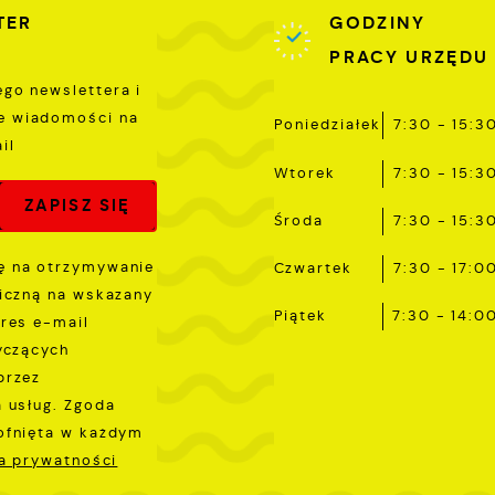
TER
GODZINY
PRACY URZĘDU
ego newslettera i
e wiadomości na
Poniedziałek
7:30 - 15:3
il
Wtorek
7:30 - 15:3
Środa
7:30 - 15:3
 na otrzymywanie
Czwartek
7:30 - 17:0
iczną na wskazany
Piątek
7:30 - 14:0
res e-mail
yczących
przez
 usług. Zgoda
ofnięta w każdym
ka prywatności