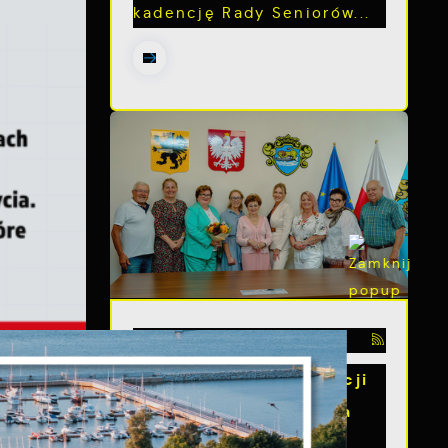
kadencję Rady Seniorów...
15 - 07 - 2025
Zakończenie II kadencji
s
Rady Seniorów Miasta
Puck