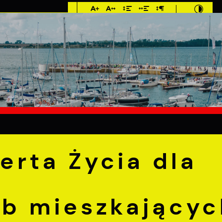
Imieniny: Sława,
Jakub, Stefan
4°C
E
MIESZKANIEC
TURYSTYKA
INWEST
na Koperta Życia dla seniorów i osób mieszkających samotnie
erta Życia dla
ób mieszkającyc