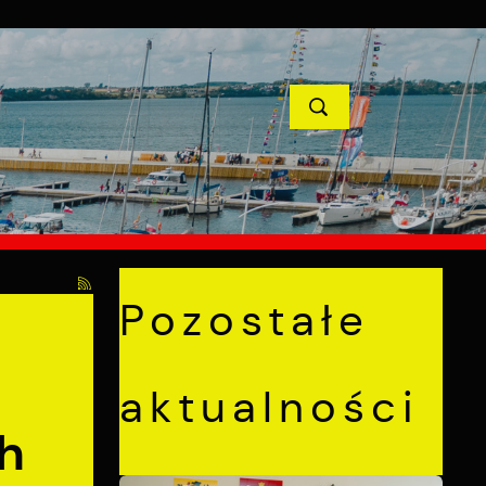
YCJE
PROJEKTY UNIJNE
KONTAKT
POPRZEDNI
NASTĘPNY
 na terenie Miasta Puck
Pozostałe
aktualności
h