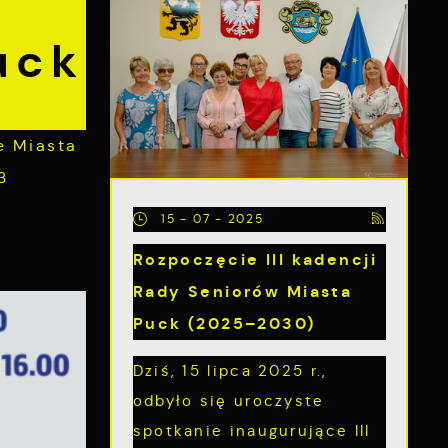
uck
e Miasta
3
15 - 07 - 2025
Rozpoczęcie III kadencji
Rady Seniorów Miasta
Puck (2025–2030)
Dziś, 15 lipca 2025 r.,
odbyło się uroczyste
spotkanie inaugurujące III