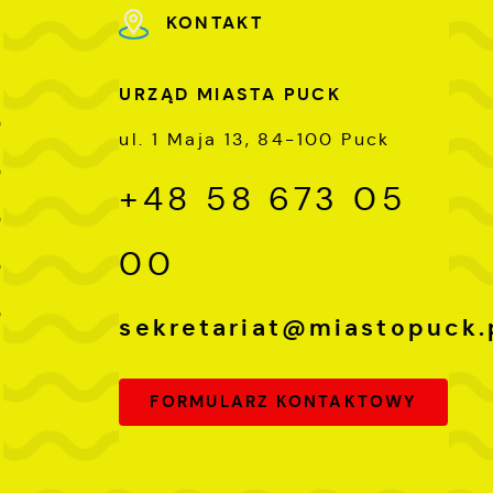
KONTAKT
URZĄD MIASTA PUCK
0
ul. 1 Maja 13, 84-100 Puck
0
+48 58 673 05
0
00
0
0
sekretariat@miastopuck.
FORMULARZ KONTAKTOWY