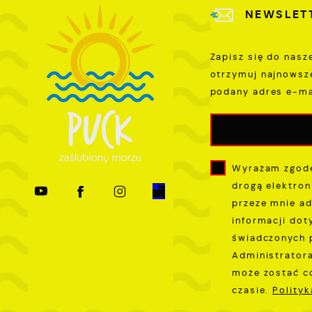
NEWSLET
Zapisz się do nasz
otrzymuj najnowsz
podany adres e-ma
Wyrażam zgodę
drogą elektron
przeze mnie ad
informacji dot
świadczonych 
Administratora
może zostać c
czasie.
Polity