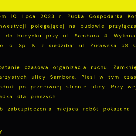
iem 10 lipca 2023 r. Pucka Gospodarka Ko
inwestycji polegającej na budowie przyłącz
nia do budynku przy ul. Sambora 4. Wykon
. o. Sp. K. z siedzibą: ul. Żuławska 58 
stanie czasowa organizacja ruchu. Zamkni
arzystych ulicy Sambora. Piesi w tym czas
odnik po przeciwnej stronie ulicy. Przy we
ładka dla pieszych.
ób zabezpieczenia miejsca robót pokazana
my.