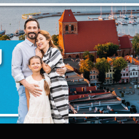
TĘPNIJ
POPRZEDNI
NAS
zanujemy Twoją prywatność. Możesz zmienić ustawienia
ookies lub zaakceptować je wszystkie. W dowolnym
omencie możesz dokonać zmiany swoich ustawień.
iezbędne
iezbędne pliki cookies służą do prawidłowego
unkcjonowania strony internetowej i umożliwiają Ci
omfortowe korzystanie z oferowanych przez nas usług.
liki cookies odpowiadają na podejmowane przez Ciebie
ięcej
ziałania w celu m.in. dostosowania Twoich ustawień
referencji prywatności, logowania czy wypełniania
ormularzy. Dzięki plikom cookies strona, z której korzystas
unkcjonalne i personalizacyjne
ZAPISZ WYBRANE
oże działać bez zakłóceń.
ego typu pliki cookies umożliwiają stronie internetowej
apamiętanie wprowadzonych przez Ciebie ustawień oraz
ZEZWÓL NA WSZYSTKIE
ersonalizację określonych funkcjonalności czy