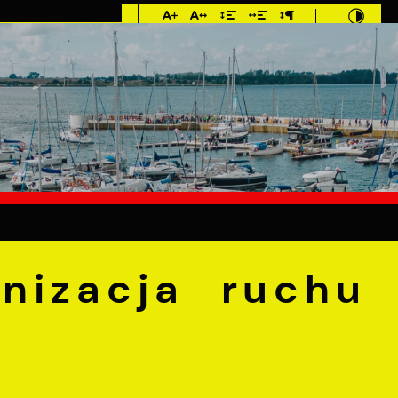
Imieniny: Sława,
Jakub, Stefan
°C
E
MIESZKANIEC
TURYSTYKA
INWEST
cja ruchu na ul. Sambora
nizacja ruchu