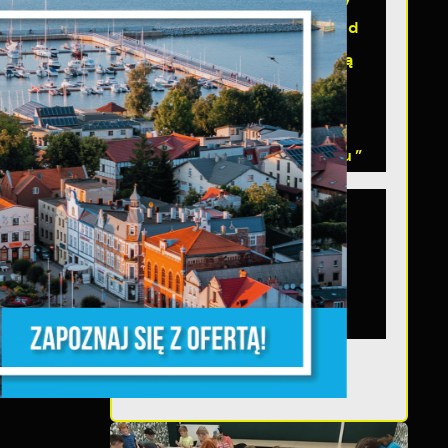
Świat na odcinku od
TĘPNY
skrzyżowania z Aleją
Lipową do
skrzyżowania z ul.
Wybickiego w Pucku”
W dniu 3 sierpnia
podpisano umowę na
realizację zadania
„Przebudowa drogi
gminnej nr 109054G...
z,