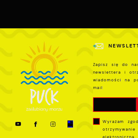
s
p
w
p
s
NEWSLET
Zapisz się do na
newslettera i ot
wiadomości na p
mail
Wyrażam zgo
otrzymywanie
elektroniczną