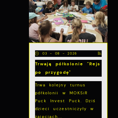
z
03 - 08 - 2026
Trwają półkolonie "Rejs
po przygodę"
Trwa kolejny turnus
półkolonii w MOKSiR
ch
Puck Invest Puck. Dziś
dzieci uczestniczyły w
zajęciach...