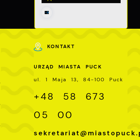
KONTAKT
U
URZĄD MIASTA PUCK
-
ul. 1 Maja 13, 84-100 Puck
0
+48 58 673
-
0
05 00
-
0
sekretariat@miastopuck.
-