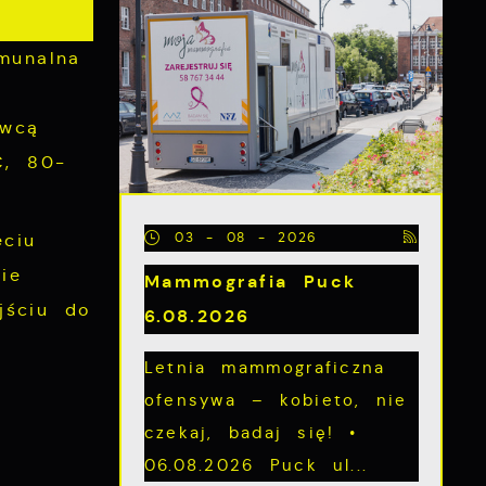
munalna
a
awcą
C, 80-
03 - 08 - 2026
ęciu
ie
Mammografia Puck
jściu do
6.08.2026
Letnia mammograficzna
ofensywa – kobieto, nie
czekaj, badaj się! •
06.08.2026 Puck ul...