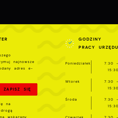
tronach podmiotów trzecich lub firm będących naszymi
artnerami oraz innych dostawców usług. Firmy te działają
 charakterze pośredników prezentujących nasze treści w
ostaci wiadomości, ofert, komunikatów mediów
połecznościowych.
TER
GODZINY
PRACY URZĘD
szego
rzymuj najnowsze
Poniedziałek
7:30 
odany adres e-
15:3
Wtorek
7:30 
15:3
Środa
7:30 
dę na
15:3
 drogą
 na wskazany
Czwartek
7:30 