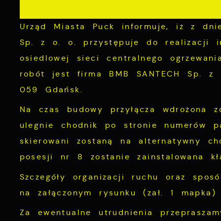
Urząd Miasta Puck informuje, iż z dn
Sp. z o. o. przystępuje do realizacji 
osiedlowej sieci centralnego ogrzewa
robót jest firma BMB SANTECH Sp. z o
059 Gdańsk.
Na czas budowy przyłącza wdrożona zo
ulegnie chodnik po stronie numerów p
skierowani zostaną na alternatywny ch
posesji nr 8 zostanie zainstalowana k
Szczegóły organizacji ruchu oraz spos
na załączonym rysunku (zał. 1 mapka)
Za ewentualne utrudnienia przeprasza