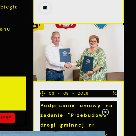
biegła
tanu
03 - 08 - 2026
Podpiisanie umowy na
zadanie "Przebudowa
IERZ
drogi gminnej nr
109054G – ul. Nowy