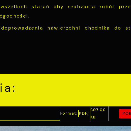
szelkich starań aby realizacja robót prze
ogodności.
 doprowadzenia nawierzchni chodnika do s
ia:
607.06
POB
Format:
PDF,
KB
Ustawienia