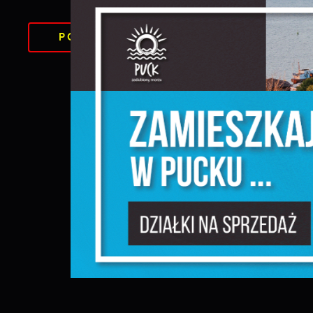
DO
POWRÓT
UDOS
S
KATEGORII
c
m
N
N
f
k
P
W
d
p
f
F
m
T
z
p