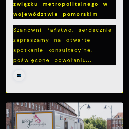
związku metropolitalnego w
województwie pomorskim
Szanowni Państwo, serdecznie
zapraszamy na otwarte
spotkanie konsultacyjne,
poświęcone powołaniu...