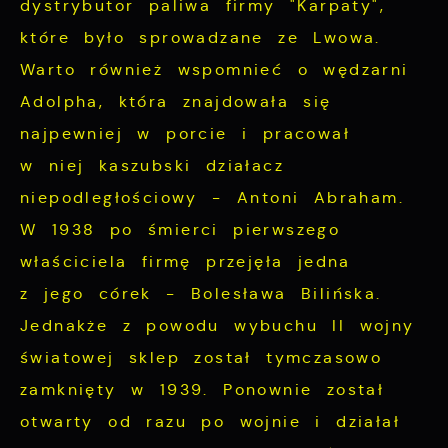
dystrybutor paliwa firmy "Karpaty",
partnerami oraz innych dostawców usług.
które było sprowadzane ze Lwowa.
Firmy te działają w charakterze
Warto również wspomnieć o wędzarni
pośredników prezentujących nasze treści w
Adolpha, która znajdowała się
postaci wiadomości, ofert, komunikatów
mediów społecznościowych.
najpewniej w porcie i pracował
w niej kaszubski działacz
niepodległościowy - Antoni Abraham.
W 1938 po śmierci pierwszego
właściciela firmę przejęła jedna
z jego córek - Bolesława Bilińska.
Jednakże z powodu wybuchu II wojny
światowej sklep został tymczasowo
zamknięty w 1939. Ponownie został
otwarty od razu po wojnie i działał