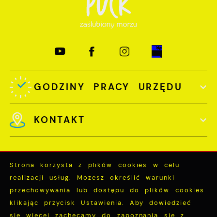
GODZINY PRACY URZĘDU
KONTAKT
Strona korzysta z plików cookies w celu
realizacji usług. Możesz określić warunki
Odwiedzin: 3751993
przechowywania lub dostępu do plików cookies
Online: 393
klikając przycisk Ustawienia. Aby dowiedzieć
się więcej zachęcamy do zapoznania się z