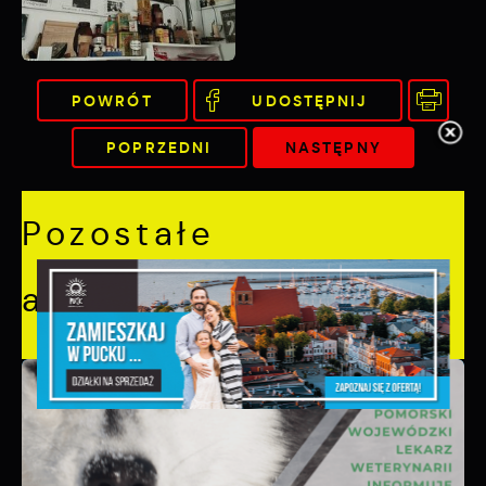
POWRÓT
UDOSTĘPNIJ
POPRZEDNI
NASTĘPNY
Pozostałe
aktualności