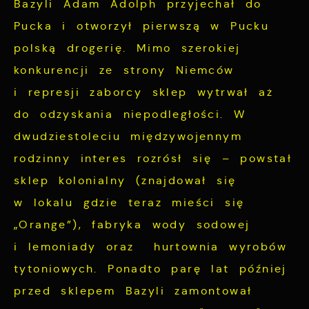
funkcjonalne i personalizacyjne pliki
Bazyli Adam Adolph przyjechał do
rozwijać się i dostosowywać do Twoich
cookies gwarantuje dostępność większej
Pucka i otworzył pierwszą w Pucku
potrzeb.
ilości funkcji na stronie.
polską drogerię. Mimo szerokiej
Cookies analityczne pozwalają na uzyskanie
Więcej
informacji w zakresie wykorzystywania
konkurencji ze strony Niemców
witryny internetowej, miejsca oraz
i represji zaborcy sklep wytrwał aż
Reklamowe
częstotliwości, z jaką odwiedzane są nasze
do odzyskania niepodległości. W
serwisy www. Dane pozwalają nam na
Dzięki reklamowym plikom cookies
dwudziestoleciu międzywojennym
ocenę naszych serwisów internetowych pod
prezentujemy Ci najciekawsze informacje i
rodzinny interes rozrósł się – powstał
względem ich popularności wśród
aktualności na stronach naszych partnerów.
sklep kolonialny (znajdował się
użytkowników. Zgromadzone informacje są
Promocyjne pliki cookies służą do
Więcej
przetwarzane w formie zanonimizowanej.
w lokalu gdzie teraz mieści się
prezentowania Ci naszych komunikatów na
Wyrażenie zgody na analityczne pliki
„Orange”), fabryka wody sodowej
podstawie analizy Twoich upodobań oraz
cookies gwarantuje dostępność wszystkich
i lemoniady oraz hurtownia wyrobów
Twoich zwyczajów dotyczących przeglądanej
funkcjonalności.
witryny internetowej. Treści promocyjne
tytoniowych. Ponadto parę lat później
mogą pojawić się na stronach podmiotów
przed sklepem Bazyli zamontował
trzecich lub firm będących naszymi