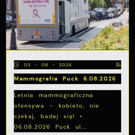
03 - 08 - 2026
Mammografia Puck 6.08.2026
Letnia mammograficzna
ofensywa – kobieto, nie
czekaj, badaj się! •
06.08.2026 Puck ul...