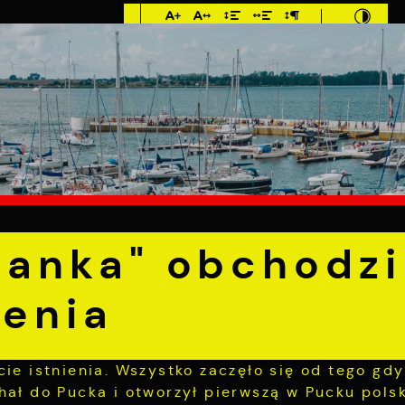
Imieniny: Dorota,
Konrad, Kajetan
7°C
E
MIESZKANIEC
TURYSTYKA
INWEST
" obchodzi 125-lecie istnienia
ianka" obchodzi
ienia
ie istnienia. Wszystko zaczęło się od tego gdy
hał do Pucka i otworzył pierwszą w Pucku pols