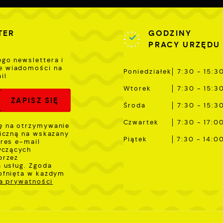
TER
GODZINY
PRACY URZĘDU
ego newslettera i
e wiadomości na
Poniedziałek
7:30 - 15:3
il
Wtorek
7:30 - 15:3
Środa
7:30 - 15:3
Czwartek
7:30 - 17:0
 na otrzymywanie
iczną na wskazany
Piątek
7:30 - 14:0
res e-mail
yczących
przez
 usług. Zgoda
ofnięta w każdym
ka prywatności