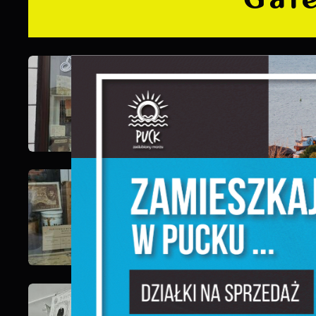
S
l
d
N
N
s
o
P
W
w
p
c
F
T
z
p