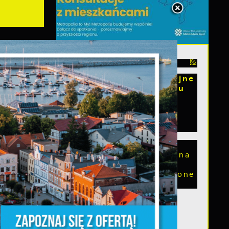
06 - 08 - 2026
s
Spotkanie konsultacyjne
poświęcone powołaniu
związku
metropolitalnego w
województwie
pomorskim
Szanowni Państwo,
serdecznie zapraszamy na
a
otwarte spotkanie
konsultacyjne, poświęcone
m
powołaniu...