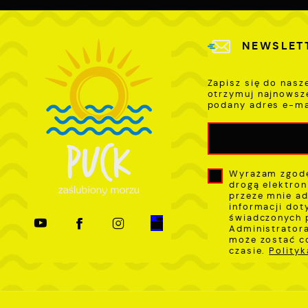
NEWSLET
Zapisz się do nasz
otrzymuj najnowsz
podany adres e-ma
Wyrażam zgodę
drogą elektron
przeze mnie ad
informacji dot
świadczonych 
Administratora
może zostać c
czasie.
Polity