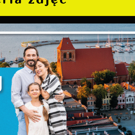
Ustawienia
zanujemy Twoją prywatność. Możesz zmienić ustawienia cookie
ub zaakceptować je wszystkie. W dowolnym momencie możesz
okonać zmiany swoich ustawień.
iezbędne
iezbędne pliki cookies służą do prawidłowego funkcjonowania
trony internetowej i umożliwiają Ci komfortowe korzystanie z
ferowanych przez nas usług.
liki cookies odpowiadają na podejmowane przez Ciebie działani
ięcej
 celu m.in. dostosowania Twoich ustawień preferencji
rywatności, logowania czy wypełniania formularzy. Dzięki pliko
ookies strona, z której korzystasz, może działać bez zakłóceń.
unkcjonalne i personalizacyjne
ego typu pliki cookies umożliwiają stronie internetowej
apamiętanie wprowadzonych przez Ciebie ustawień oraz
ersonalizację określonych funkcjonalności czy prezentowanych