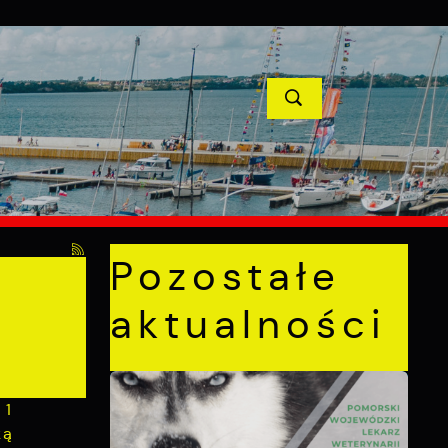
YCJE
PROJEKTY UNIJNE
KONTAKT
POPRZEDNI
NASTĘPNY
Pozostałe
aktualności
 1
ką