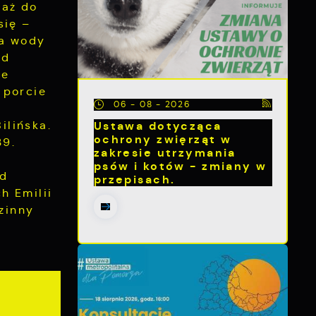
 aż do
się –
ka wody
ed
ze
 porcie
06 - 08 - 2026
Ustawa dotycząca
ilińska.
ochrony zwięrząt w
39.
zakresie utrzymania
psów i kotów - zmiany w
rd
przepisach.
h Emilii
zinny