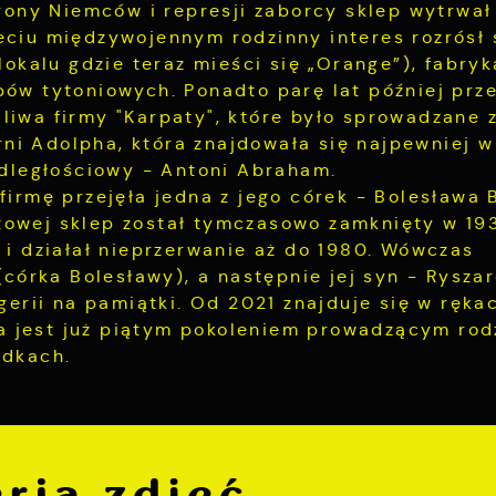
trony Niemców i represji zaborcy sklep wytrwał
eciu międzywojennym rodzinny interes rozrósł 
lokalu gdzie teraz mieści się „Orange”), fabry
ów tytoniowych. Ponadto parę lat później prz
liwa firmy "Karpaty", które było sprowadzane 
i Adolpha, która znajdowała się najpewniej w
odległościowy - Antoni Abraham.
irmę przejęła jedna z jego córek - Bolesława B
towej sklep został tymczasowo zamknięty w 19
 i działał nieprzerwanie aż do 1980. Wówczas
(córka Bolesławy), a następnie jej syn - Rysza
gerii na pamiątki. Od 2021 znajduje się w rękac
óra jest już piątym pokoleniem prowadzącym rod
odkach.
ria zdjęć