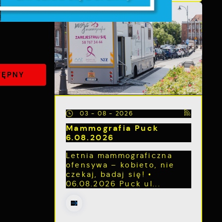
e
TĘPNY
e
03 - 08 - 2026
Mammografia Puck
e
6.08.2026
e
Letnia mammograficzna
ofensywa – kobieto, nie
h
czekaj, badaj się! •
i
06.08.2026 Puck ul...