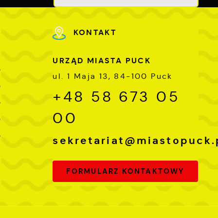
KONTAKT
URZĄD MIASTA PUCK
0
ul. 1 Maja 13, 84-100 Puck
0
+48 58 673 05
0
00
0
0
sekretariat@miastopuck.
FORMULARZ KONTAKTOWY