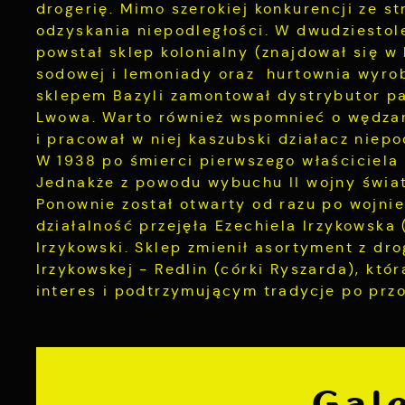
drogerię. Mimo szerokiej konkurencji ze s
odzyskania niepodległości. W dwudziestol
powstał sklep kolonialny (znajdował się w 
sodowej i lemoniady oraz hurtownia wyrob
sklepem Bazyli zamontował dystrybutor pa
Lwowa. Warto również wspomnieć o wędzarn
i pracował w niej kaszubski działacz niep
W 1938 po śmierci pierwszego właściciela f
Jednakże z powodu wybuchu II wojny świa
Ponownie został otwarty od razu po wojnie
działalność przejęła Ezechiela Irzykowska 
Irzykowski. Sklep zmienił asortyment z dro
Irzykowskej - Redlin (córki Ryszarda), kt
interes i podtrzymującym tradycje po prz
Gale