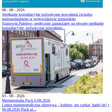
06 - 08 - 2026
Spotkanie konsultacyjne poświęcone powołaniu związku
metropolitalnego w województwie pomorskim
Szanowni Państwo, serdecznie zapraszamy na otwarte spotkanie
konsultacyjne, poświęcone powołaniu...
03 - 08 - 2026
Mammografia Puck 6.08.2026
Letnia mammograficzna ofensywa – kobieto, nie czekaj, badaj się! •
06.08.2026 Puck ul...