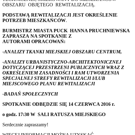
OBSZARU OBJĘTEGO REWITALIZACJĄ.
PODSTAWĄ REWITALIZACJI JEST OKREŚLENIE
POTRZEB MIESZKAŃCÓW
.
BURMISTRZ MIASTA PUCK HANNA PRUCHNIEWSKA
ZAPRASZA
NA SPOTKANIE Z
AUTORAMI
OPRACOWAŃ:
-ANALIZY TKANKI MIEJSKIEJ OBSZARU CENTRUM,
-ANALIZY URBANISTYCZNO-ARCHITEKTONICZNEJ
DOTYCZĄCEJ PRZESTRZENI PUBLICZNYCH WRAZ Z
OKREŚLENIEM ZASADNOŚCI I RAM UTWORZENIA
SPECJALNEJ STREFY REWITALIZACJI I/LUB
MIEJSCOWEGO PLANU REWITALIZACJI
-BADAŃ SPOŁECZNYCH
SPOTKANIE ODBĘDZIE SIĘ 14 CZERWCA 2016 r.
o godz. 17:30 W SALI RATUSZA MIEJSKIEGO
Serdecznie zapraszamy!
WIĘCEJ INFORMACJI MOŻNA UZYSKAĆ