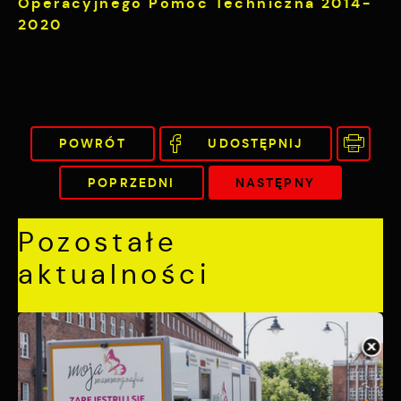
Operacyjnego Pomoc Techniczna 2014-
2020
POWRÓT
UDOSTĘPNIJ
POPRZEDNI
NASTĘPNY
Pozostałe
aktualności