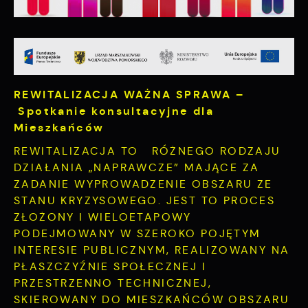
prezentujemy Ci najciekawsze informacje i
są przetwarzane w formie zanonimizowanej.
aktualności na stronach naszych partnerów.
Wyrażenie zgody na analityczne pliki cookies
Promocyjne pliki cookies służą do
Więcej
gwarantuje dostępność wszystkich
prezentowania Ci naszych komunikatów na
funkcjonalności.
podstawie analizy Twoich upodobań oraz
Twoich zwyczajów dotyczących przeglądanej
witryny internetowej. Treści promocyjne mogą
REWITALIZACJA WAŻNA SPRAWA –
pojawić się na stronach podmiotów trzecich
Spotkanie konsultacyjne dla
lub firm będących naszymi partnerami oraz
Mieszkańców
innych dostawców usług. Firmy te działają w
charakterze pośredników prezentujących nasze
REWITALIZACJA TO RÓŻNEGO RODZAJU
treści w postaci wiadomości, ofert,
DZIAŁANIA „NAPRAWCZE” MAJĄCE ZA
komunikatów mediów społecznościowych.
ZADANIE WYPROWADZENIE OBSZARU ZE
STANU KRYZYSOWEGO. JEST TO PROCES
ZŁOŻONY I WIELOETAPOWY
PODEJMOWANY W SZEROKO POJĘTYM
INTERESIE PUBLICZNYM, REALIZOWANY NA
PŁASZCZYŹNIE SPOŁECZNEJ I
PRZESTRZENNO TECHNICZNEJ,
SKIEROWANY DO MIESZKAŃCÓW OBSZARU