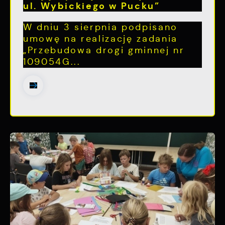
ul. Wybickiego w Pucku”
W dniu 3 sierpnia podpisano
umowę na realizację zadania
„Przebudowa drogi gminnej nr
109054G...