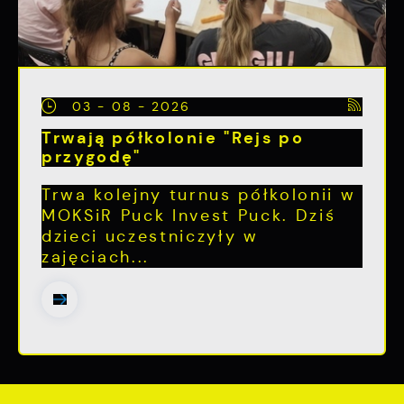
03 - 08 - 2026
Trwają półkolonie "Rejs po
przygodę"
Trwa kolejny turnus półkolonii w
MOKSiR Puck Invest Puck. Dziś
dzieci uczestniczyły w
zajęciach...