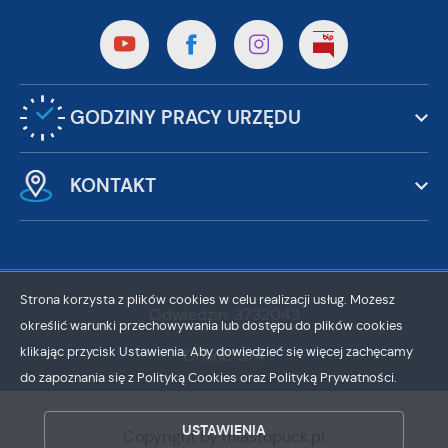
GODZINY PRACY URZĘDU
KONTAKT
Strona korzysta z plików cookies w celu realizacji usług. Możesz
Odwiedzin: 3732043
określić warunki przechowywania lub dostępu do plików cookies
klikając przycisk Ustawienia. Aby dowiedzieć się więcej zachęcamy
Online: 374
do zapoznania się z Polityką Cookies oraz Polityką Prywatności.
ZAPISZ WYBRANE
ZEZWÓL NA WSZYSTKIE
USTAWIENIA
Copyright by miastopuck.pl