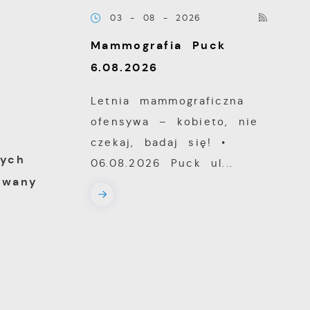
03 - 08 - 2026
z
Mammografia Puck
6.08.2026
Letnia mammograficzna
ofensywa – kobieto, nie
czekaj, badaj się! •
ych
06.08.2026 Puck ul...
owany
ki
h