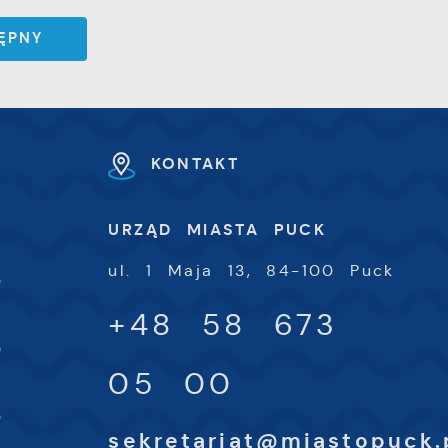
ĘPNY
KONTAKT
U
URZĄD MIASTA PUCK
-
ul. 1 Maja 13, 84-100 Puck
0
+48 58 673
-
0
05 00
-
0
sekretariat@miastopuck.