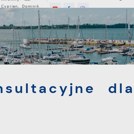
Cyprian, Dominik
°C
E
MIESZKANIEC
TURYSTYKA
INWEST
tacyjne dla mieszkańców
nsultacyjne dl