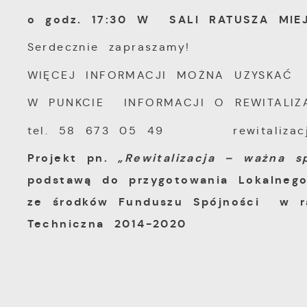
p
o godz. 17:30 W SALI RATUSZA MIE
D
W
k
Serdecznie zapraszamy!
d
W
A
WIĘCEJ INFORMACJI MOŻNA UZYSKAĆ
c
A
s
W PUNKCIE INFORMACJI O REWITALI
d
tel. 58 673 05 49 rewitalizacja@
C
W
z
Projekt pn.
„Rewitalizacja – ważna s
c
D
podstawą do przygotowania Lokalnego
R
i
ze środków Funduszu Spójności w r
D
u
n
Techniczna 2014-2020
f
p
c
P
W
k
T
i