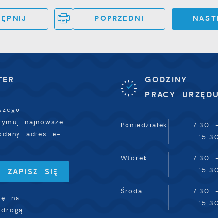
tronach podmiotów trzecich lub firm będących naszymi
artnerami oraz innych dostawców usług. Firmy te działają
ĘPNIJ
POPRZEDNI
NAST
 charakterze pośredników prezentujących nasze treści w
ostaci wiadomości, ofert, komunikatów mediów
połecznościowych.
TER
GODZINY
PRACY URZĘD
szego
rzymuj najnowsze
Poniedziałek
7:30 
odany adres e-
15:3
Wtorek
7:30 
15:3
Środa
7:30 
dę na
15:3
 drogą