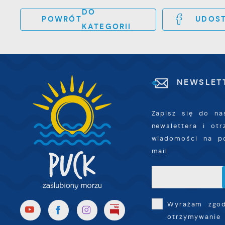
s
DO
p
POWRÓT
UDOST
KATEGORII
w
p
s
NEWSLET
Zapisz się do na
newslettera i ot
wiadomości na p
mail
Wyrażam zgo
otrzymywanie