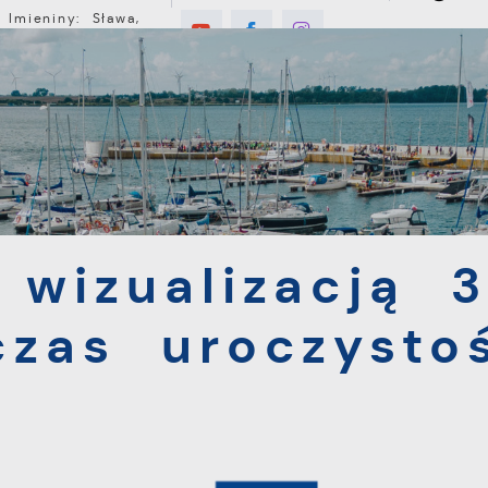
Imieniny: Sława,
Jakub, Stefan
C
E
MIESZKANIEC
TURYSTYKA
INWEST
ualizacją 3D atrakcją podczas uroczystości zaślubinowych
 wizualizacją 
czas uroczysto
h