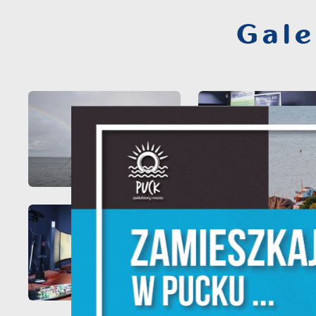
Gale
S
c
m
N
N
f
k
P
W
d