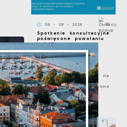
06 - 08 - 2026
Spotkanie konsultacyjne
poświęcone powołaniu
związku
metropolitalnego w
województwie
pomorskim
Szanowni Państwo,
serdecznie zapraszamy na
otwarte spotkanie
konsultacyjne, poświęcone
powołaniu...