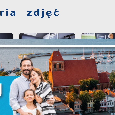
ria zdjęć
Ustawienia
zanujemy Twoją prywatność. Możesz zmienić ustawienia
ookies lub zaakceptować je wszystkie. W dowolnym
omencie możesz dokonać zmiany swoich ustawień.
iezbędne
iezbędne pliki cookies służą do prawidłowego
unkcjonowania strony internetowej i umożliwiają Ci
omfortowe korzystanie z oferowanych przez nas usług.
liki cookies odpowiadają na podejmowane przez Ciebie
ięcej
ziałania w celu m.in. dostosowania Twoich ustawień