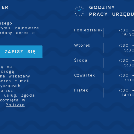
TER
GODZINY
romocyjne pliki cookies służą do prezentowania Ci naszyc
ięcej
PRACY URZĘD
omunikatów na podstawie analizy Twoich upodobań oraz
woich zwyczajów dotyczących przeglądanej witryny
szego
nternetowej. Treści promocyjne mogą pojawić się na
rzymuj najnowsze
tronach podmiotów trzecich lub firm będących naszymi
Poniedziałek
7:30 
odany adres e-
artnerami oraz innych dostawców usług. Firmy te działają
15:3
 charakterze pośredników prezentujących nasze treści w
ostaci wiadomości, ofert, komunikatów mediów
Wtorek
7:30 
połecznościowych.
15:3
Środa
7:30 
15:3
dę na
 drogą
Czwartek
7:30 
 na wskazany
17:0
adres e-mail
tyczących
Piątek
7:30 
przez
14:0
a usług. Zgoda
cofnięta w
ie.
Polityka