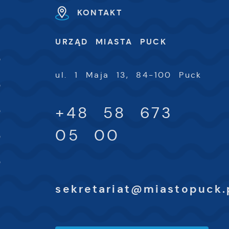
KONTAKT
h
U
URZĄD MIASTA PUCK
-
0
ul. 1 Maja 13, 84-100 Puck
-
0
-
+48 58 673
0
-
05 00
0
-
0
sekretariat@miastopuck.