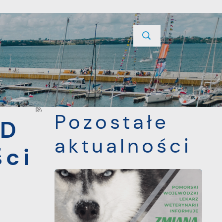
YCJE
PROJEKTY UNIJNE
KONTAKT
POPRZEDNI
NASTĘPNY
Pozostałe
3D
aktualności
ści