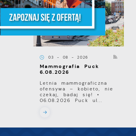
z,
ĘPNY
z
03 - 08 - 2026
Mammografia Puck
6.08.2026
Letnia mammograficzna
ofensywa – kobieto, nie
czekaj, badaj się! •
06.08.2026 Puck ul...
ki