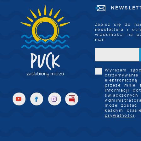
NEWSLET
P
W
k
T
Zapisz się do na
i
newslettera i ot
s
wiadomości na p
p
mail
w
p
s
Wyrażam zgo
otrzymywanie
elektroniczną
przeze mnie 
informacji do
świadczonych 
Administrator
może zostać 
każdym czas
prywatności