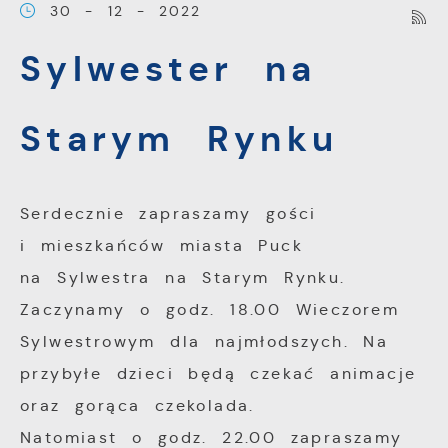
30 - 12 - 2022
Pliki cookies odpowiadają na podejmowane
Więcej
Sylwester na
przez Ciebie działania w celu m.in.
dostosowania Twoich ustawień preferencji
Funkcjonalne i personalizacyjne
prywatności, logowania czy wypełniania
Starym Rynku
formularzy. Dzięki plikom cookies strona, z
Tego typu pliki cookies umożliwiają stronie
której korzystasz, może działać bez
internetowej zapamiętanie wprowadzonych
zakłóceń.
przez Ciebie ustawień oraz personalizację
Serdecznie zapraszamy gości
określonych funkcjonalności czy
i mieszkańców miasta Puck
prezentowanych treści.
na Sylwestra na Starym Rynku.
Dzięki tym plikom cookies możemy
Więcej
Zaczynamy o godz. 18.00 Wieczorem
zapewnić Ci większy komfort korzystania z
Sylwestrowym dla najmłodszych. Na
funkcjonalności naszej strony poprzez
Analityczne
dopasowanie jej do Twoich indywidualnych
przybyłe dzieci będą czekać animacje
preferencji. Wyrażenie zgody na
oraz gorąca czekolada.
Analityczne pliki cookies pomagają nam
funkcjonalne i personalizacyjne pliki cookies
rozwijać się i dostosowywać do Twoich
Natomiast o godz. 22.00 zapraszamy