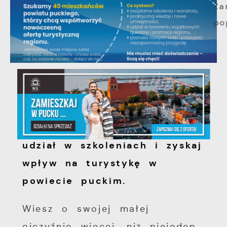
10 - 08 - 2026
Stwórz z nami Nadbałtyckie
Centrum Questingu, weź
udział w szkoleniach i zyskaj
wpływ na turystykę w
powiecie puckim.
Wiesz o swojej małej
ojczyźnie więcej, niż niejeden