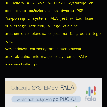
ul. Hallera 4. Z kolei w Pucku wystartuje on
pod koniec października na dworcu PKP.
Przypomnijmy, system FALA jest w tzw. fazie
publicznego rozruchu, a jego oficjalne
uruchomienie planowane jest na 15 grudnia tego
roku.
Szczegółowy harmonogram uruchomienia
oraz aktualne informacje o systemie FALA:
www.innobaltica.pl