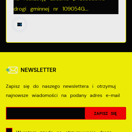
drogi gminnej nr 109054G...
NEWSLETTER
Zapisz się do naszego newslettera i otrzymuj
najnowsze wiadomości na podany adres e-mail