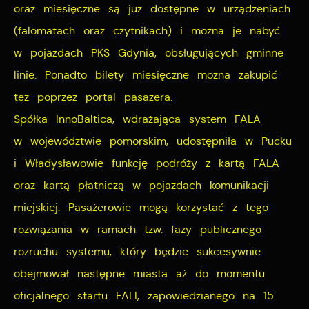
oraz miesięczne są już dostępne w urządzeniach
firm będących naszymi partnerami oraz innych
(falomatach oraz czytnikach) i można je nabyć
dostawców usług. Firmy te działają w charakterze
pośredników prezentujących nasze treści w postaci
w pojazdach PKS Gdynia, obsługujących gminne
wiadomości, ofert, komunikatów mediów
linie. Ponadto bilety miesięczne można zakupić
społecznościowych.
też poprzez portal pasażera.
Spółka InnoBaltica, wdrażająca system FALA
w województwie pomorskim, udostępniła w Pucku
i Władysławowie funkcję podróży z kartą FALA
oraz kartą płatniczą w pojazdach komunikacji
miejskiej. Pasażerowie mogą korzystać z tego
rozwiązania w ramach tzw. fazy publicznego
rozruchu systemu, który będzie sukcesywnie
obejmował następne miasta aż do momentu
oficjalnego startu FALI, zapowiedzianego na 15