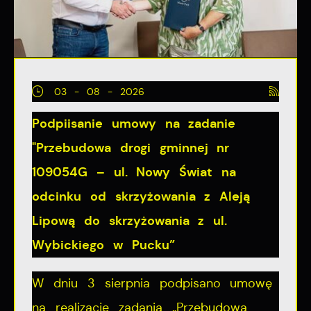
03 - 08 - 2026
Podpiisanie umowy na zadanie
"Przebudowa drogi gminnej nr
109054G – ul. Nowy Świat na
odcinku od skrzyżowania z Aleją
Lipową do skrzyżowania z ul.
Wybickiego w Pucku”
W dniu 3 sierpnia podpisano umowę
na realizację zadania „Przebudowa