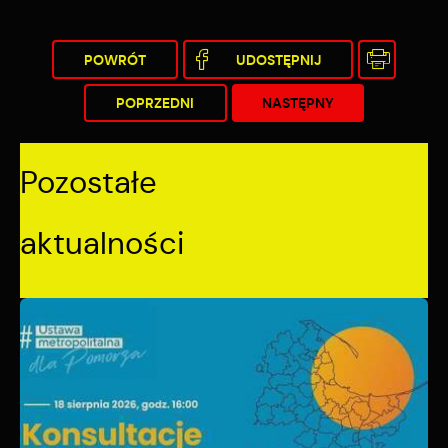
POWRÓT
UDOSTĘPNIJ
POPRZEDNI
NASTĘPNY
Pozostałe
aktualności