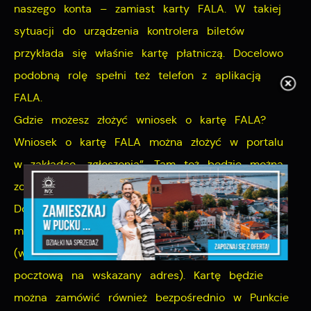
naszego konta – zamiast karty FALA. W takiej
sytuacji do urządzenia kontrolera biletów
przykłada się właśnie kartę płatniczą. Docelowo
podobną rolę spełni też telefon z aplikacją
FALA.
Gdzie możesz złożyć wniosek o kartę FALA?
Wniosek o kartę FALA można złożyć w portalu
w zakładce „zgłoszenia”. Tam też będzie można
zobaczyć wzór karty, wgrać swoje zdjęcie.
Docelowo w portalu użytkownik będzie miał
możliwość wyboru sposobu odbioru karty FALA
(w Punkcie Obsługi Klienta lub z dostawą
pocztową na wskazany adres). Kartę będzie
można zamówić również bezpośrednio w Punkcie