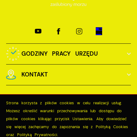
GODZINY PRACY URZĘDU
KONTAKT
Strona korzysta z plików cookies w celu realizacji usług.
Możesz określić warunki przechowywania lub dostępu do
Odwiedzin: 3727793
plików cookies klikając przycisk Ustawienia. Aby dowiedzieć
ZAPISZ WYBRANE
Online: 287
się więcej zachęcamy do zapoznania się z Polityką Cookies
oraz Polityką Prywatności.