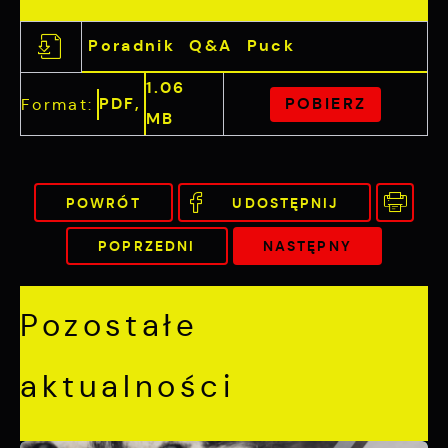
Poradnik Q&A Puck
1.06
PDF,
POBIERZ
Format:
MB
POWRÓT
UDOSTĘPNIJ
POPRZEDNI
NASTĘPNY
Pozostałe
aktualności