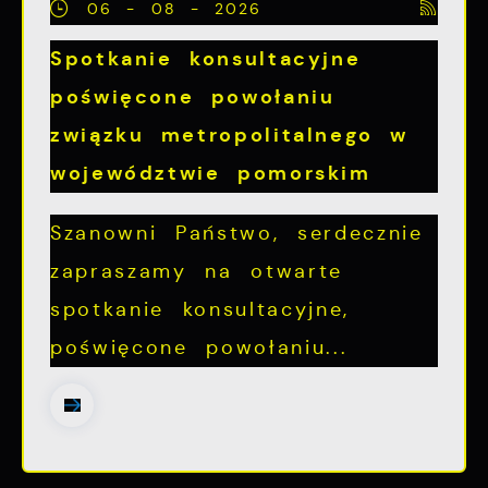
06 - 08 - 2026
Spotkanie konsultacyjne
poświęcone powołaniu
związku metropolitalnego w
województwie pomorskim
Szanowni Państwo, serdecznie
zapraszamy na otwarte
spotkanie konsultacyjne,
poświęcone powołaniu...