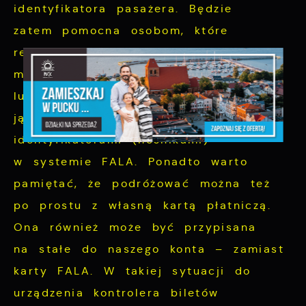
identyfikatora pasażera. Będzie
zatem pomocna osobom, które
regularnie korzystają z komunikacji
miejskiej, kupują bilety okresowe
lub korzystają z ulg. Można stosować
ją wymiennie z innymi
identyfikatorami (nośnikami)
w systemie FALA. Ponadto warto
pamiętać, że podróżować można też
po prostu z własną kartą płatniczą.
Ona również może być przypisana
na stałe do naszego konta – zamiast
karty FALA. W takiej sytuacji do
urządzenia kontrolera biletów