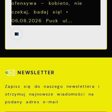
ofensywa – kobieto, nie
czekaj, badaj się! •
06.08.2026 Puck ul...
NEWSLETTER
Zapisz się do naszego newslettera i
otrzymuj najnowsze wiadomości na
podany adres e-mail