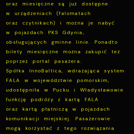
oraz miesięczne są już dostępne
mogą pojawić się na stronach podmiotów
w urządzeniach (falomatach
trzecich lub firm będących naszymi
oraz czytnikach) i można je nabyć
partnerami oraz innych dostawców usług.
Firmy te działają w charakterze
w pojazdach PKS Gdynia,
pośredników prezentujących nasze treści w
obsługujących gminne linie. Ponadto
postaci wiadomości, ofert, komunikatów
bilety miesięczne można zakupić też
mediów społecznościowych.
poprzez portal pasażera.
Spółka InnoBaltica, wdrażająca system
FALA w województwie pomorskim,
udostępniła w Pucku i Władysławowie
funkcję podróży z kartą FALA
oraz kartą płatniczą w pojazdach
komunikacji miejskiej. Pasażerowie
mogą korzystać z tego rozwiązania