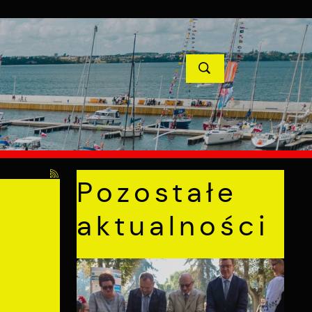
YCJE
PROJEKTY UNIJNE
KONTAKT
POPRZEDNI
NASTĘPNY
izacji budynków miasta
Pozostałe
aktualności