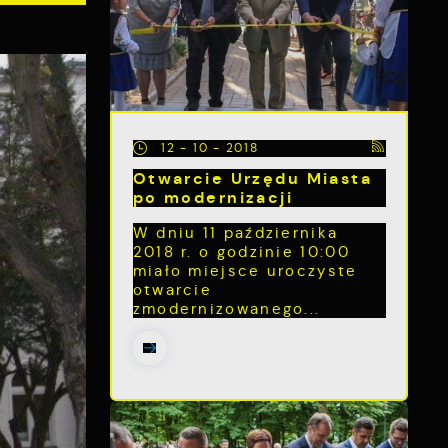
12 - 10 - 2018
Otwarcie Urzędu Miasta
po modernizacji
W dniu 11 października
2018 r. o godzinie 10:00
miało miejsce uroczyste
otwarcie
zmodernizowanego...