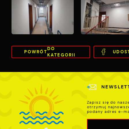
DO
POWRÓT
UDOS
KATEGORII
NEWSLET
Zapisz się do nasz
otrzymuj najnowsz
podany adres e-ma