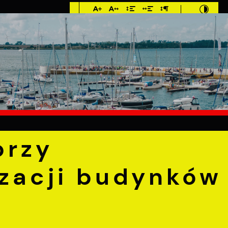
Imieniny: Sława,
Jakub, Stefan
6°C
E
MIESZKANIEC
TURYSTYKA
INWEST
a budynków UM i MOKSiR
Trwają prace przy termomodern
przy
zacji budynków