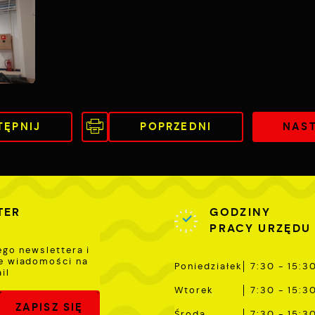
TĘPNIJ
POPRZEDNI
NAS
TER
GODZINY
PRACY URZĘDU
ego newslettera i
e wiadomości na
Poniedziałek
7:30 - 15:3
il
Wtorek
7:30 - 15:3
Środa
7:30 - 15:3