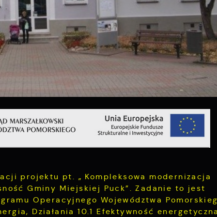
zacji projektu pt. „ Kompleksowa modernizacja
ość Gminy Miejskiej Puck”. Zadanie to jest
ogramu Operacyjnego Województwa Pomorskie
nergia, Działania 10.1 Efektywność energetyczn