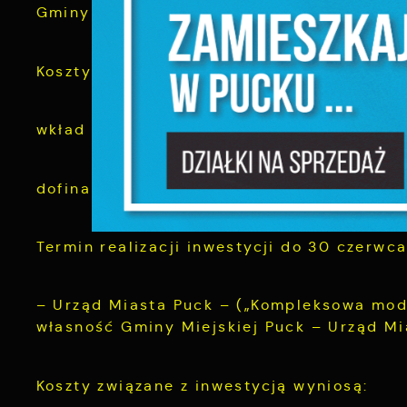
Gminy Miejskiej Puck – Miejski Ośrodek Kul
N
N
s
Koszty związane z inwestycją wyniosą:
o
P
W
w
wkład własny: 2 988 567,00 zł
p
c
F
dofinansowanie w ramach RPO WP 2014-202
T
z
p
t
Termin realizacji inwestycji do 30 czerwca
D
W
k
– Urząd Miasta Puck – („Kompleksowa mod
j
własność Gminy Miejskiej Puck – Urząd Mi
f
d
A
A
Koszty związane z inwestycją wyniosą:
d