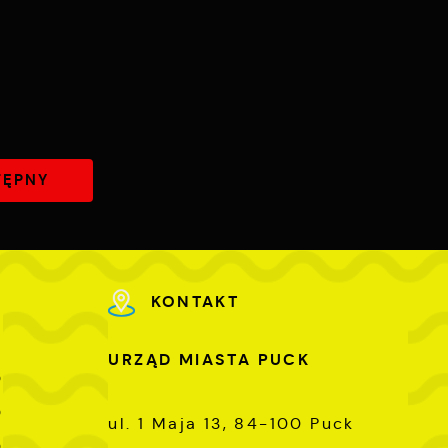
TĘPNY
KONTAKT
URZĄD MIASTA PUCK
0
0
ul. 1 Maja 13, 84-100 Puck
0