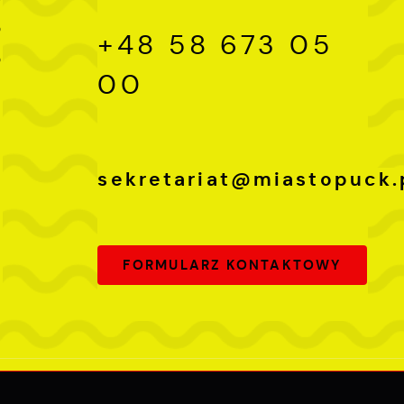
0
+48 58 673 05
0
00
sekretariat@miastopuck.
FORMULARZ KONTAKTOWY
Odwiedzin: 3727547
Online: 385