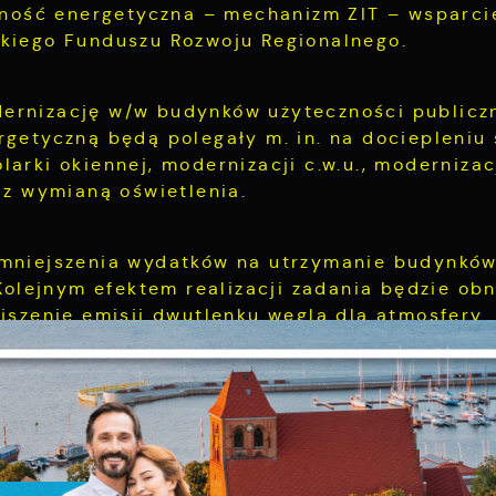
ywność energetyczna – mechanizm ZIT – wsparci
skiego Funduszu Rozwoju Regionalnego.
ernizację w/w budynków użyteczności publiczn
getyczną będą polegały m. in. na dociepleniu 
arki okiennej, modernizacji c.w.u., modernizac
 z wymianą oświetlenia.
zmniejszenia wydatków na utrzymanie budynków
Kolejnym efektem realizacji zadania będzie obn
Ustawienia
jszenie emisji dwutlenku węgla dla atmosfery
 budynków.
zanujemy Twoją prywatność. Możesz zmienić ustawienia cookie
ub zaakceptować je wszystkie. W dowolnym momencie możesz
okonać zmiany swoich ustawień.
cja energetyczna budynków stanowiących wła