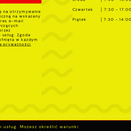
Czwartek
7:30 - 17:0
 na otrzymywanie
iczną na wskazany
Piątek
7:30 - 14:0
res e-mail
yczących
przez
 usług. Zgoda
ofnięta w każdym
ka prywatności
ji usług. Możesz określić warunki
nwestycje
Deklaracja dostępności