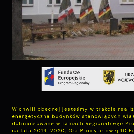
W chwili obecnej jesteśmy w trakcie reali
energetyczna budynków stanowiących własn
dofinansowane w ramach Regionalnego Pr
na lata 2014-2020, Osi Priorytetowej 10 E