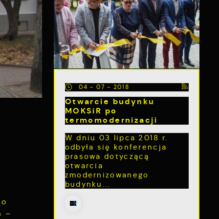
04 - 07 - 2018
Otwarcie budynku
MOKSiR po
termomodernizacji
W dniu 03 lipca 2018 r.
odbyła się konferencja
prasowa dotyczącą
otwarcia
zmodernizowanego
budynku...
go
a –