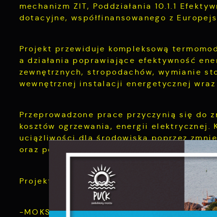
mechanizm ZIT, Poddziałania 10.1.1 Efekt
dotacyjne, współfinansowanego z Europej
Projekt przewiduje kompleksową termomod
a działania poprawiające efektywność ener
zewnętrznych, stropodachów, wymianie stol
wewnętrznej instalacji energetycznej wraz
Przeprowadzone prace przyczynią się do 
kosztów ogrzewania, energii elektrycznej. 
uciążliwości dla środowiska poprzez zmnie
oraz podniesienie standardu użytkowania
S
l
Projekt obejmować będzie budynki:
d
-MOKSiR Puck – („Kompleksowa moderniza