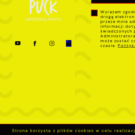
Wyrażam zgodę
drogą elektron
przeze mnie ad
informacji dot
świadczonych 
Administratora
może zostać c
czasie.
Polity
Strona korzysta z plików cookies w celu realizac
Mapa serwisu
RSS Aktualności
RSS I