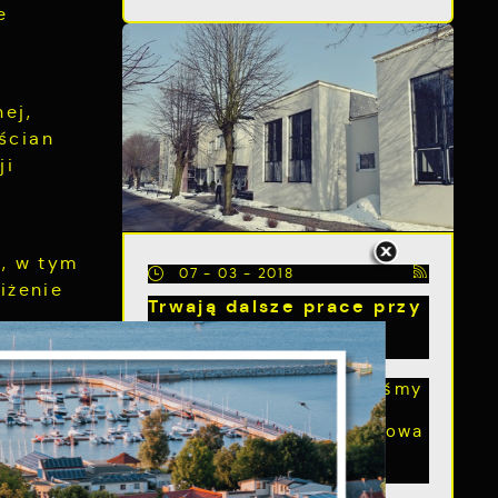
e
ej,
ścian
ji
, w tym
07 - 03 - 2018
iżenie
Trwają dalsze prace przy
termomodernizacji
budynków miasta
s
W chwili obecnej jesteśmy
w trakcie realizacji
projektu pt. „ Kompleksowa
modernizacja
energetyczna...
sność