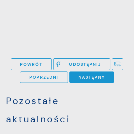
Firmy te działają w charakterze
pośredników prezentujących nasze treści w
postaci wiadomości, ofert, komunikatów
mediów społecznościowych.
POWRÓT
UDOSTĘPNIJ
POPRZEDNI
NASTĘPNY
Pozostałe
aktualności