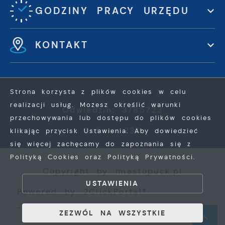
GODZINY PRACY URZĘDU
KONTAKT
Strona korzysta z plików cookies w celu
realizacji usług. Możesz określić warunki
Odwiedzin: 3785723
przechowywania lub dostępu do plików cookies
Online: 230
klikając przycisk Ustawienia. Aby dowiedzieć
się więcej zachęcamy do zapoznania się z
Polityką Cookies oraz Polityką Prywatności.
ZAPISZ WYBRANE
Copyright by miastopuck.pl
USTAWIENIA
ZEZWÓL NA WSZYSTKIE
Powered by
2ClickPortal®
- Portale nowej generacji
ZEZWÓL NA WSZYSTKIE