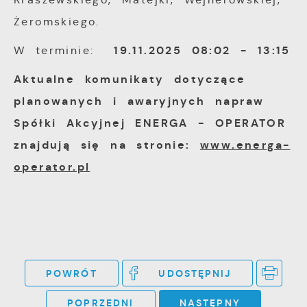
Firmy te działają w charakterze
Żeromskiego.
pośredników prezentujących nasze treści w
19.11.2025 08:02 - 13:15
W terminie:
postaci wiadomości, ofert, komunikatów
mediów społecznościowych.
Aktualne komunikaty dotyczące
planowanych i awaryjnych napraw
Spółki Akcyjnej ENERGA - OPERATOR
znajdują się na stronie:
www.energa-
operator.pl
POWRÓT
UDOSTĘPNIJ
POPRZEDNI
NASTĘPNY