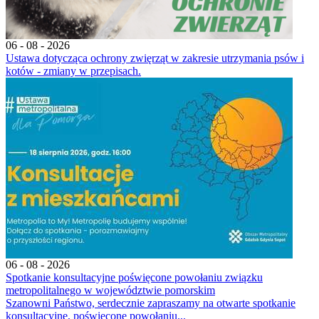
06 - 08 - 2026
Ustawa dotycząca ochrony zwięrząt w zakresie utrzymania psów i
kotów - zmiany w przepisach.
06 - 08 - 2026
Spotkanie konsultacyjne poświęcone powołaniu związku
metropolitalnego w województwie pomorskim
Szanowni Państwo, serdecznie zapraszamy na otwarte spotkanie
konsultacyjne, poświęcone powołaniu...