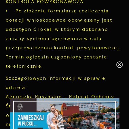
KONTROLA POWYKONAWCZA
• Po złożeniu formularza rozliczenia
dotacji wnioskodawca obowiązany jest
udostępnić lokal, w którym dokonano
zmiany systemu ogrzewania w celu
przeprowadzenia kontroli powykonawczej.
Termin oględzin uzgodniony zostanie
telefonicznie.
Szczegółowych informacji w sprawie
udziela:
Agnieszka Roszmann – Referat Ochrony
Środowiska
w Urzędzie Miasta Puck, pokój 107,
nr telefonu 58 673 05 25, email: