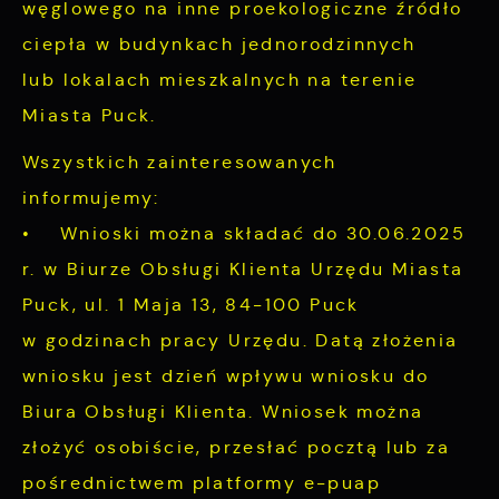
lub firm będących naszymi partnerami oraz
węglowego na inne proekologiczne źródło
innych dostawców usług. Firmy te działają w
ciepła w budynkach jednorodzinnych
charakterze pośredników prezentujących nasze
lub lokalach mieszkalnych na terenie
treści w postaci wiadomości, ofert,
Miasta Puck.
komunikatów mediów społecznościowych.
Wszystkich zainteresowanych
informujemy:
• Wnioski można składać do 30.06.2025
r. w Biurze Obsługi Klienta Urzędu Miasta
Puck, ul. 1 Maja 13, 84-100 Puck
w godzinach pracy Urzędu. Datą złożenia
wniosku jest dzień wpływu wniosku do
Biura Obsługi Klienta. Wniosek można
złożyć osobiście, przesłać pocztą lub za
pośrednictwem platformy e-puap