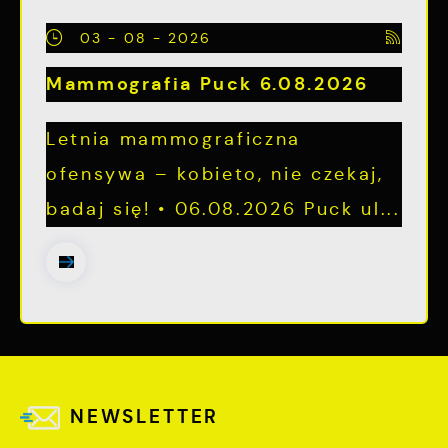
03 - 08 - 2026
Mammografia Puck 6.08.2026
Letnia mammograficzna
ofensywa – kobieto, nie czekaj,
badaj się! • 06.08.2026 Puck ul...
NEWSLETTER