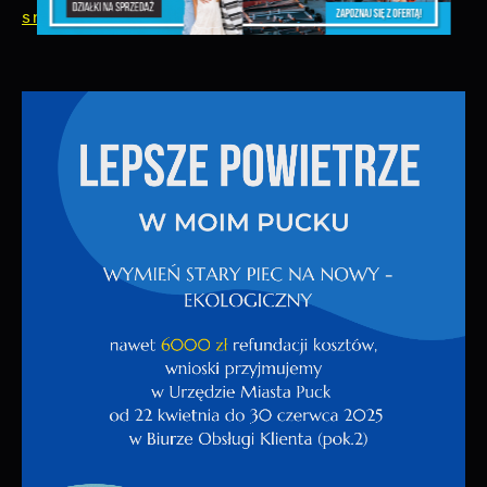
srodowisko@miastopuck.pl