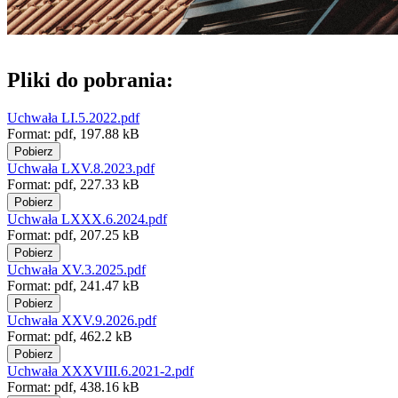
Pliki do pobrania:
Uchwała LI.5.2022.pdf
Format:
pdf,
197.88 kB
Pobierz
Uchwała LXV.8.2023.pdf
Format:
pdf,
227.33 kB
Pobierz
Uchwała LXXX.6.2024.pdf
Format:
pdf,
207.25 kB
Pobierz
Uchwała XV.3.2025.pdf
Format:
pdf,
241.47 kB
Pobierz
Uchwała XXV.9.2026.pdf
Format:
pdf,
462.2 kB
Pobierz
Uchwała XXXVIII.6.2021-2.pdf
Format:
pdf,
438.16 kB