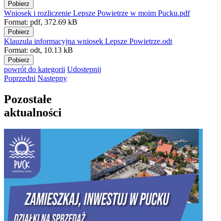
Pobierz
Wniosek i rozliczenie Lepsze Powietrze w moim Pucku.pdf
Format:
pdf,
372.69 kB
Pobierz
Klauzula informacyjna wniosek Lepsze Powietrze.odt
Format:
odt,
10.13 kB
Pobierz
powrót
do kategorii
Udostępnij
Poprzedni
Następny
Pozostałe
aktualności