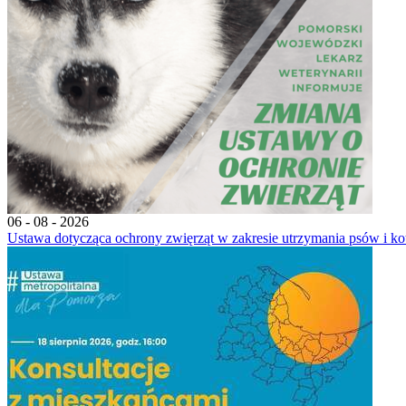
06 - 08 - 2026
Ustawa dotycząca ochrony zwięrząt w zakresie utrzymania psów i ko