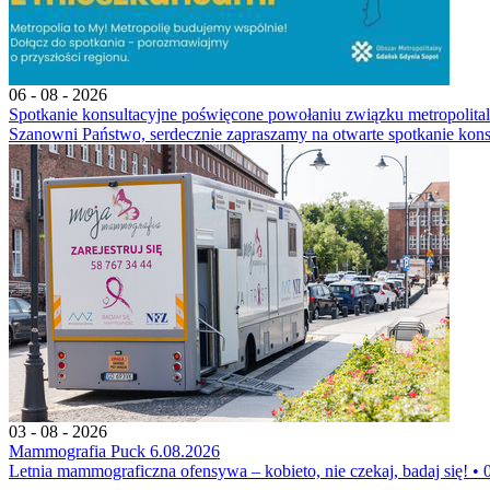
06 - 08 - 2026
Spotkanie konsultacyjne poświęcone powołaniu związku metropoli
Szanowni Państwo, serdecznie zapraszamy na otwarte spotkanie kons
03 - 08 - 2026
Mammografia Puck 6.08.2026
Letnia mammograficzna ofensywa – kobieto, nie czekaj, badaj się! • 