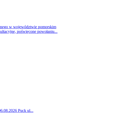
talnego w województwie pomorskim
ultacyjne, poświęcone powołaniu...
06.08.2026 Puck ul...