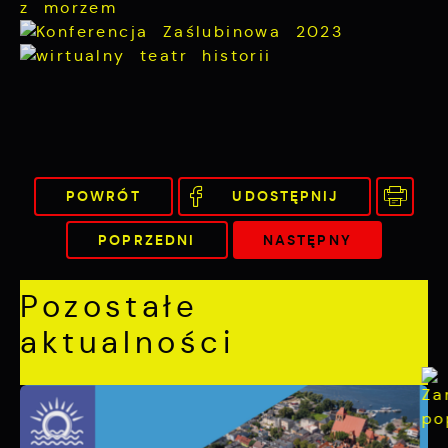
POWRÓT
UDOSTĘPNIJ
POPRZEDNI
NASTĘPNY
Pozostałe
aktualności