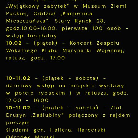
Więcej
informacji w zakresie wykorzystywania
„Wyjątkowy zabytek” w Muzeum Ziemi
witryny internetowej, miejsca oraz
Puckiej, Oddział „Kamienica
częstotliwości, z jaką odwiedzane są nasze
Reklamowe
Mieszczańska”, Stary Rynek 28,
serwisy www. Dane pozwalają nam na
godz.10.00-16.00, pierwsze 100 osób -
ocenę naszych serwisów internetowych pod
Dzięki reklamowym plikom cookies
względem ich popularności wśród
wstęp bezpłatny
prezentujemy Ci najciekawsze informacje i
użytkowników. Zgromadzone informacje są
10.02
aktualności na stronach naszych partnerów.
- (piątek) - Koncert Zespołu
przetwarzane w formie zanonimizowanej.
Wokalnego Klubu Marynarki Wojennej,
Wyrażenie zgody na analityczne pliki
Promocyjne pliki cookies służą do
ratusz, godz. 17.00
cookies gwarantuje dostępność wszystkich
Więcej
prezentowania Ci naszych komunikatów na
funkcjonalności.
podstawie analizy Twoich upodobań oraz
Twoich zwyczajów dotyczących przeglądanej
10-11.02
- (piątek - sobota) -
witryny internetowej. Treści promocyjne
darmowy wstęp na miejskie wystawy
mogą pojawić się na stronach podmiotów
w porcie rybackim i w ratuszu, godz.
trzecich lub firm będących naszymi
12.00 - 16.00
partnerami oraz innych dostawców usług.
10-11.02
- (piątek - sobota) - Zlot
Firmy te działają w charakterze
pośredników prezentujących nasze treści w
Drużyn „Zaślubiny” połączony z rajdem
postaci wiadomości, ofert, komunikatów
pieszym
mediów społecznościowych.
śladami gen. Hallera, Harcerski
Ośrodek Morski