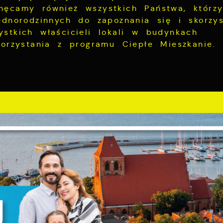
hęcamy również wszystkich Państwa, którz
ednorodzinnych do zapoznania się i skorzys
stkich właścicieli lokali w budynkach
korzystania z programu Ciepłe Mieszkanie.
Ustawienia
ria zdjęć
zanujemy Twoją prywatność. Możesz zmienić ustawienia
ookies lub zaakceptować je wszystkie. W dowolnym
omencie możesz dokonać zmiany swoich ustawień.
iezbędne
iezbędne pliki cookies służą do prawidłowego
unkcjonowania strony internetowej i umożliwiają Ci