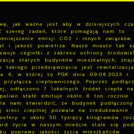
wę, jak ważne jest aby w dzisiejszych cz
ć szereg zadań, które pomagają nam to
zmniejszenie emisji CO2 i innych związków
at i jakość powietrza. Nasze miasto tak 
swoje cegiełki z zakresu ochrony środowis
izację starych budynków mieszkalnych, znaj
 takiego przedsięwzięcia jest rewitalizacja
ra 4, w której to PGK dnia 09.08.2023 r.
przyłącza ciepłowniczego. Poprzez podłącz
ej, odłączono 7 lokalnych źródeł ciepła n
 paliwo stałe emituje około 6 ton rocznie
ala nam stwierdzić, że budynek podłączon
 sieci cieplnej pozwala na zredukowanie
osfery o około 50 tysięcy kilogramów rocz
ard życia w naszym mieście stale się pod
nku poprawy jakości życia mieszkańców