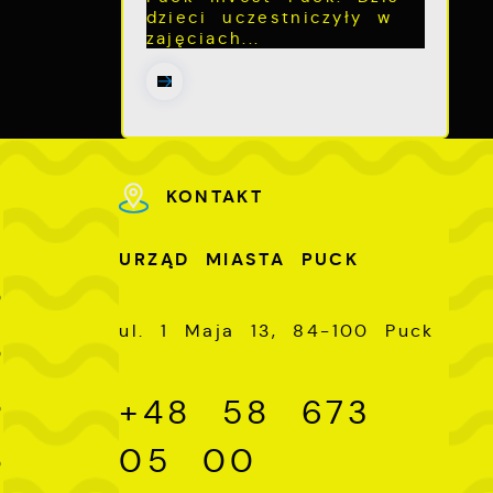
dzieci uczestniczyły w
zajęciach...
ch
KONTAKT
U
URZĄD MIASTA PUCK
-
0
ul. 1 Maja 13, 84-100 Puck
-
0
-
+48 58 673
0
-
05 00
0