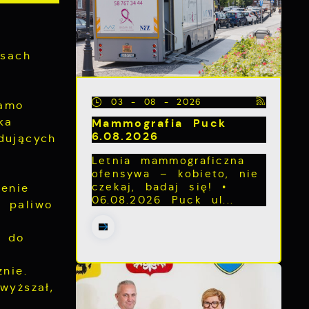
asach
03 - 08 - 2026
samo
ka
Mammografia Puck
6.08.2026
dujących
Letnia mammograficzna
ofensywa – kobieto, nie
czekaj, badaj się! •
enie
06.08.2026 Puck ul...
a paliwo
y do
nie.
wyższał,