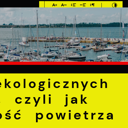
Imieniny: Sława,
Jakub, Stefan
°C
E
MIESZKANIEC
TURYSTYKA
INWEST
gicznych źródeł ciepła, czyli jak poprawić jakość powie
kologicznych
, czyli jak
ość powietrza