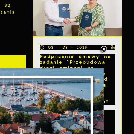
y są
tania
03 - 08 - 2026
Podpiisanie umowy na
zadanie "Przebudowa
drogi gminnej nr
109054G – ul. Nowy
Świat na odcinku od
skrzyżowania z Aleją
Lipową do
skrzyżowania z ul.
Wybickiego w Pucku”
W dniu 3 sierpnia
podpisano umowę na
realizację zadania
„Przebudowa drogi