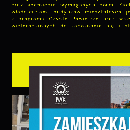
oraz spełnienia wymaganych norm. Zac
właścicielami budynków mieszkalnych j
z programu Czyste Powietrze oraz wszy
wielorodzinnych do zapoznania się i s
Gale
S
c
m
N
N
f