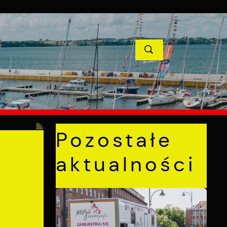
YCJE
PROJEKTY UNIJNE
KONTAKT
POPRZEDNI
NASTĘPNY
trza
Pozostałe
aktualności