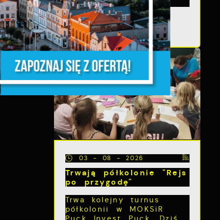
gminnej nr 109054G...
TĘPNY
z,
z
03 - 08 - 2026
Trwają półkolonie "Rejs
po przygodę"
Trwa kolejny turnus
półkolonii w MOKSiR
Puck Invest Puck. Dziś