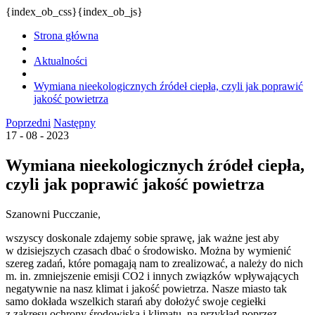
{index_ob_css}{index_ob_js}
Strona główna
Aktualności
Wymiana nieekologicznych źródeł ciepła, czyli jak poprawić
jakość powietrza
Poprzedni
Następny
17 - 08 - 2023
Wymiana nieekologicznych źródeł ciepła,
czyli jak poprawić jakość powietrza
Szanowni Pucczanie,
wszyscy doskonale zdajemy sobie sprawę, jak ważne jest aby
w dzisiejszych czasach dbać o środowisko. Można by wymienić
szereg zadań, które pomagają nam to zrealizować, a należy do nich
m. in. zmniejszenie emisji CO2 i innych związków wpływających
negatywnie na nasz klimat i jakość powietrza. Nasze miasto tak
samo dokłada wszelkich starań aby dołożyć swoje cegiełki
z zakresu ochrony środowiska i klimatu, na przykład poprzez