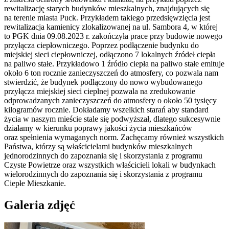
rewitalizację starych budynków mieszkalnych, znajdujących się
na terenie miasta Puck. Przykładem takiego przedsięwzięcia jest
rewitalizacja kamienicy zlokalizowanej na ul. Sambora 4, w której
to PGK dnia 09.08.2023 r. zakończyła prace przy budowie nowego
przyłącza ciepłowniczego. Poprzez podłączenie budynku do
miejskiej sieci ciepłowniczej, odłączono 7 lokalnych źródeł ciepła
na paliwo stałe. Przykładowo 1 źródło ciepła na paliwo stałe emituje
około 6 ton rocznie zanieczyszczeń do atmosfery, co pozwala nam
stwierdzić, że budynek podłączony do nowo wybudowanego
przyłącza miejskiej sieci cieplnej pozwala na zredukowanie
odprowadzanych zanieczyszczeń do atmosfery o około 50 tysięcy
kilogramów rocznie. Dokładamy wszelkich starań aby standard
życia w naszym mieście stale się podwyższał, dlatego sukcesywnie
działamy w kierunku poprawy jakości życia mieszkańców
oraz spełnienia wymaganych norm. Zachęcamy również wszystkich
Państwa, którzy są właścicielami budynków mieszkalnych
jednorodzinnych do zapoznania się i skorzystania z programu
Czyste Powietrze oraz wszystkich właścicieli lokali w budynkach
wielorodzinnych do zapoznania się i skorzystania z programu
Ciepłe Mieszkanie.
Galeria zdjęć