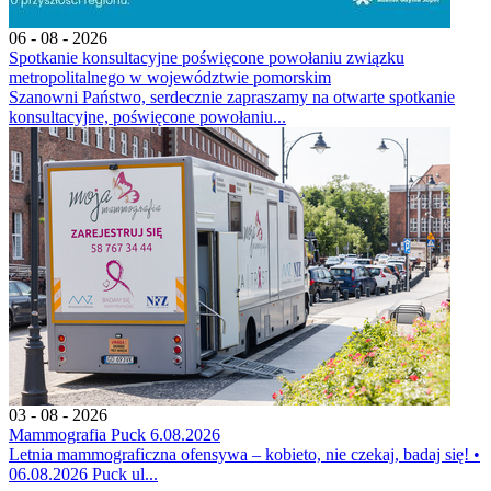
06 - 08 - 2026
Spotkanie konsultacyjne poświęcone powołaniu związku
metropolitalnego w województwie pomorskim
Szanowni Państwo, serdecznie zapraszamy na otwarte spotkanie
konsultacyjne, poświęcone powołaniu...
03 - 08 - 2026
Mammografia Puck 6.08.2026
Letnia mammograficzna ofensywa – kobieto, nie czekaj, badaj się! •
06.08.2026 Puck ul...