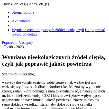
{index_ob_css}{index_ob_js}
Strona główna
Aktualności
Wymiana nieekologicznych źródeł ciepła, czyli jak poprawić
jakość powietrza
Poprzedni
Następny
17 - 08 - 2023
Wymiana nieekologicznych źródeł ciepła,
czyli jak poprawić jakość powietrza
Szanowni Pucczanie,
wszyscy doskonale zdajemy sobie sprawę, jak ważne jest aby
w dzisiejszych czasach dbać o środowisko. Można by wymienić
szereg zadań, które pomagają nam to zrealizować, a należy do nich
m. in. zmniejszenie emisji CO2 i innych związków wpływających
negatywnie na nasz klimat i jakość powietrza. Nasze miasto tak
samo dokłada wszelkich starań aby dołożyć swoje cegiełki
z zakresu ochrony środowiska i klimatu, na przykład poprzez