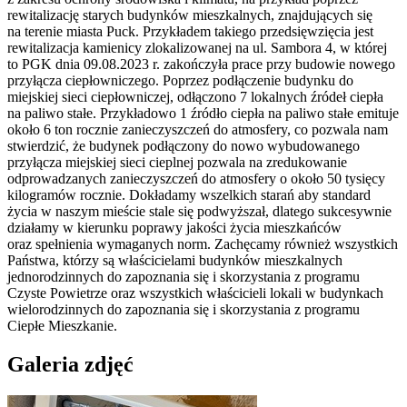
rewitalizację starych budynków mieszkalnych, znajdujących się
na terenie miasta Puck. Przykładem takiego przedsięwzięcia jest
rewitalizacja kamienicy zlokalizowanej na ul. Sambora 4, w której
to PGK dnia 09.08.2023 r. zakończyła prace przy budowie nowego
przyłącza ciepłowniczego. Poprzez podłączenie budynku do
miejskiej sieci ciepłowniczej, odłączono 7 lokalnych źródeł ciepła
na paliwo stałe. Przykładowo 1 źródło ciepła na paliwo stałe emituje
około 6 ton rocznie zanieczyszczeń do atmosfery, co pozwala nam
stwierdzić, że budynek podłączony do nowo wybudowanego
przyłącza miejskiej sieci cieplnej pozwala na zredukowanie
odprowadzanych zanieczyszczeń do atmosfery o około 50 tysięcy
kilogramów rocznie. Dokładamy wszelkich starań aby standard
życia w naszym mieście stale się podwyższał, dlatego sukcesywnie
działamy w kierunku poprawy jakości życia mieszkańców
oraz spełnienia wymaganych norm. Zachęcamy również wszystkich
Państwa, którzy są właścicielami budynków mieszkalnych
jednorodzinnych do zapoznania się i skorzystania z programu
Czyste Powietrze oraz wszystkich właścicieli lokali w budynkach
wielorodzinnych do zapoznania się i skorzystania z programu
Ciepłe Mieszkanie.
Galeria zdjęć