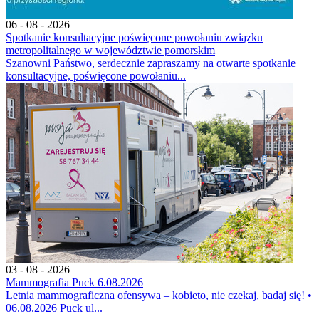
06 - 08 - 2026
Spotkanie konsultacyjne poświęcone powołaniu związku
metropolitalnego w województwie pomorskim
Szanowni Państwo, serdecznie zapraszamy na otwarte spotkanie
konsultacyjne, poświęcone powołaniu...
03 - 08 - 2026
Mammografia Puck 6.08.2026
Letnia mammograficzna ofensywa – kobieto, nie czekaj, badaj się! •
06.08.2026 Puck ul...