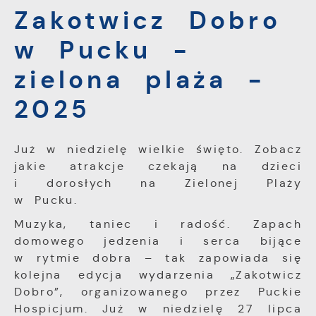
prywatności, logowania czy wypełniania
Zakotwicz Dobro
Funkcjonalne i personalizacyjne
formularzy. Dzięki plikom cookies strona, z
Tego typu pliki cookies umożliwiają stronie
której korzystasz, może działać bez
w Pucku -
internetowej zapamiętanie wprowadzonych
zakłóceń.
przez Ciebie ustawień oraz personalizację
zielona plaża -
określonych funkcjonalności czy
prezentowanych treści.
2025
Dzięki tym plikom cookies możemy
Więcej
zapewnić Ci większy komfort korzystania z
funkcjonalności naszej strony poprzez
Już w niedzielę wielkie święto. Zobacz
dopasowanie jej do Twoich indywidualnych
Analityczne
jakie atrakcje czekają na dzieci
preferencji. Wyrażenie zgody na
i dorosłych na Zielonej Plaży
Analityczne pliki cookies pomagają nam
funkcjonalne i personalizacyjne pliki cookies
rozwijać się i dostosowywać do Twoich
gwarantuje dostępność większej ilości
w Pucku.
potrzeb.
funkcji na stronie.
Muzyka, taniec i radość. Zapach
Cookies analityczne pozwalają na uzyskanie
Więcej
domowego jedzenia i serca bijące
informacji w zakresie wykorzystywania
w rytmie dobra – tak zapowiada się
witryny internetowej, miejsca oraz
częstotliwości, z jaką odwiedzane są nasze
kolejna edycja wydarzenia „Zakotwicz
Reklamowe
serwisy www. Dane pozwalają nam na
Dobro”, organizowanego przez Puckie
Dzięki reklamowym plikom cookies
ocenę naszych serwisów internetowych pod
Hospicjum. Już w niedzielę 27 lipca