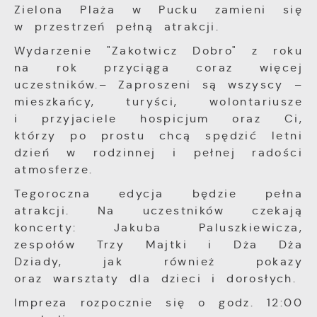
prezentujemy Ci najciekawsze informacje i
względem ich popularności wśród
Zielona Plaża w Pucku zamieni się
aktualności na stronach naszych partnerów.
użytkowników. Zgromadzone informacje są
w przestrzeń pełną atrakcji.
przetwarzane w formie zanonimizowanej.
Promocyjne pliki cookies służą do
Więcej
Wyrażenie zgody na analityczne pliki
prezentowania Ci naszych komunikatów na
Wydarzenie "Zakotwicz Dobro" z roku
cookies gwarantuje dostępność wszystkich
podstawie analizy Twoich upodobań oraz
na rok przyciąga coraz więcej
funkcjonalności.
Twoich zwyczajów dotyczących przeglądanej
uczestników.– Zaproszeni są wszyscy –
witryny internetowej. Treści promocyjne
mieszkańcy, turyści, wolontariusze
mogą pojawić się na stronach podmiotów
i przyjaciele hospicjum oraz Ci,
trzecich lub firm będących naszymi
którzy po prostu chcą spędzić letni
partnerami oraz innych dostawców usług.
Firmy te działają w charakterze
dzień w rodzinnej i pełnej radości
pośredników prezentujących nasze treści w
atmosferze.
postaci wiadomości, ofert, komunikatów
Tegoroczna edycja będzie pełna
mediów społecznościowych.
atrakcji. Na uczestników czekają
koncerty: Jakuba Paluszkiewicza,
zespołów Trzy Majtki i Dża Dża
Dziady, jak również pokazy
oraz warsztaty dla dzieci i dorosłych.
Impreza rozpocznie się o godz. 12:00