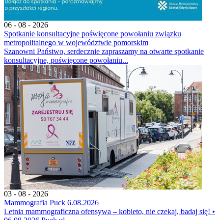
06 - 08 - 2026
Spotkanie konsultacyjne poświęcone powołaniu związku
metropolitalnego w województwie pomorskim
Szanowni Państwo, serdecznie zapraszamy na otwarte spotkanie
konsultacyjne, poświęcone powołaniu...
03 - 08 - 2026
Mammografia Puck 6.08.2026
Letnia mammograficzna ofensywa – kobieto, nie czekaj, badaj się! •