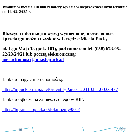
Wadium w kwocie
110.000 zł
należy wpłacić w nieprzekraczalnym terminie
do
14. 03. 2025 r.
Bliższych informacji o wyżej wymienionej nieruchomości
i przetargu można uzyskać w Urzędzie Miasta Puck,
ul. 1-go Maja 13 (pok. 101), pod numerem tel. (058) 673-05-
22/23/24/21 lub pocztą elektroniczną:
nieruchomosci@miastopuck.pl
Link do mapy z nieruchomością:
https://mpuck.e-mapa.net/?identifyParcel=221103_1.0023.477
Link do ogłoszenia zamieszczonego w BIP:
https://bip.miastopuck.pl/dokumenty/9014