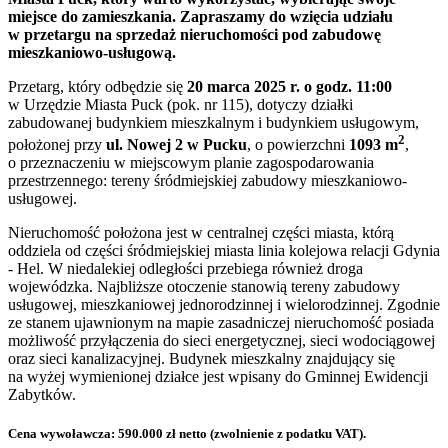
miejsce do zamieszkania. Zapraszamy do wzięcia udziału
w przetargu na sprzedaż nieruchomości pod zabudowę
mieszkaniowo-usługową.
Przetarg, który odbędzie się
20 marca 2025 r. o godz. 11:00
w Urzędzie Miasta Puck (pok. nr 115), dotyczy działki
zabudowanej budynkiem mieszkalnym i budynkiem usługowym,
2
położonej przy
ul. Nowej 2 w Pucku
, o powierzchni
1093 m
,
o przeznaczeniu w miejscowym planie zagospodarowania
przestrzennego: tereny śródmiejskiej zabudowy mieszkaniowo-
usługowej.
Nieruchomość położona jest w centralnej części miasta, którą
oddziela od części śródmiejskiej miasta linia kolejowa relacji Gdynia
- Hel. W niedalekiej odległości przebiega również droga
wojewódzka. Najbliższe otoczenie stanowią tereny zabudowy
usługowej, mieszkaniowej jednorodzinnej i wielorodzinnej. Zgodnie
ze stanem ujawnionym na mapie zasadniczej nieruchomość posiada
możliwość przyłączenia do sieci energetycznej, sieci wodociągowej
oraz sieci kanalizacyjnej. Budynek mieszkalny znajdujący się
na wyżej wymienionej działce jest wpisany do Gminnej Ewidencji
Zabytków.
Cena wywoławcza:
590.000 zł
netto (zwolnienie z podatku VAT).