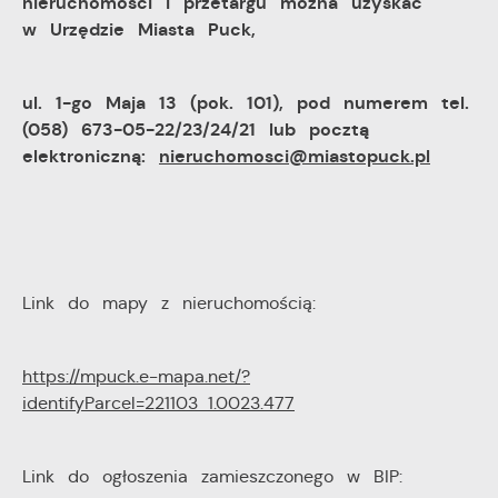
nieruchomości i przetargu można uzyskać
w Urzędzie Miasta Puck,
ul. 1-go Maja 13 (pok. 101), pod numerem tel.
(058) 673-05-22/23/24/21 lub pocztą
elektroniczną:
nieruchomosci@miastopuck.pl
Link do mapy z nieruchomością:
https://mpuck.e-mapa.net/?
identifyParcel=221103_1.0023.477
Link do ogłoszenia zamieszczonego w BIP: