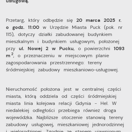
usługową.
20 marca 2025 r.
Przetarg, który odbędzie się
o godz. 11:00
w Urzędzie Miasta Puck (pok. nr
115), dotyczy działki zabudowanej budynkiem
mieszkalnym i budynkiem usługowym, położonej
ul. Nowej 2 w Pucku
1093
przy
, o powierzchni
2
m
, o przeznaczeniu w miejscowym planie
zagospodarowania przestrzennego: tereny
śródmiejskiej zabudowy mieszkaniowo-usługowej.
Nieruchomość położona jest w centralnej części
miasta, którą oddziela od części śródmiejskiej
miasta linia kolejowa relacji Gdynia - Hel. W
niedalekiej odległości przebiega również droga
wojewódzka. Najbliższe otoczenie stanowią tereny
zabudowy usługowej, mieszkaniowej jednorodzinnej
i wielorodzinnej. Zgodnie ze stanem ujawnionym