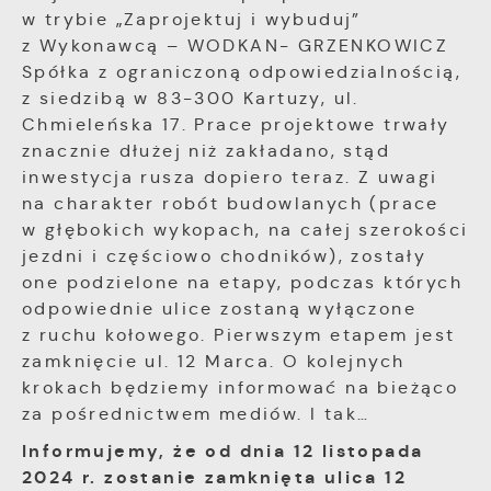
aktualności na stronach naszych partnerów.
są przetwarzane w formie zanonimizowanej.
w trybie „Zaprojektuj i wybuduj”
Wyrażenie zgody na analityczne pliki cookies
Promocyjne pliki cookies służą do
Więcej
z Wykonawcą – WODKAN- GRZENKOWICZ
gwarantuje dostępność wszystkich
prezentowania Ci naszych komunikatów na
funkcjonalności.
Spółka z ograniczoną odpowiedzialnością,
podstawie analizy Twoich upodobań oraz
Twoich zwyczajów dotyczących przeglądanej
z siedzibą w 83-300 Kartuzy, ul.
witryny internetowej. Treści promocyjne mogą
Chmieleńska 17. Prace projektowe trwały
pojawić się na stronach podmiotów trzecich
znacznie dłużej niż zakładano, stąd
lub firm będących naszymi partnerami oraz
inwestycja rusza dopiero teraz. Z uwagi
innych dostawców usług. Firmy te działają w
na charakter robót budowlanych (prace
charakterze pośredników prezentujących nasze
w głębokich wykopach, na całej szerokości
treści w postaci wiadomości, ofert,
komunikatów mediów społecznościowych.
jezdni i częściowo chodników), zostały
one podzielone na etapy, podczas których
odpowiednie ulice zostaną wyłączone
z ruchu kołowego. Pierwszym etapem jest
zamknięcie ul. 12 Marca. O kolejnych
krokach będziemy informować na bieżąco
za pośrednictwem mediów. I tak…
Informujemy, że od dnia 12 listopada
2024 r. zostanie zamknięta ulica 12