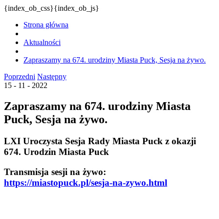
{index_ob_css}{index_ob_js}
Strona główna
Aktualności
Zapraszamy na 674. urodziny Miasta Puck, Sesja na żywo.
Poprzedni
Następny
15 - 11 - 2022
Zapraszamy na 674. urodziny Miasta
Puck, Sesja na żywo.
LXI Uroczysta Sesja Rady Miasta Puck z okazji
674. Urodzin Miasta Puck
Transmisja sesji na żywo:
https://miastopuck.pl/sesja-na-zywo.html