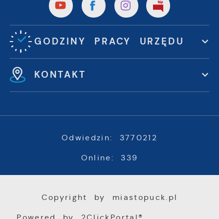
GODZINY PRACY URZĘDU
KONTAKT
Odwiedzin: 3770212
Online: 339
Copyright by miastopuck.pl
Powered by
2ClickPortal®