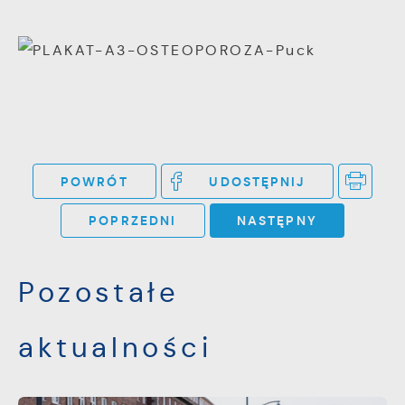
witryny internetowej. Treści promocyjne mogą
pojawić się na stronach podmiotów trzecich
lub firm będących naszymi partnerami oraz
innych dostawców usług. Firmy te działają w
charakterze pośredników prezentujących nasze
treści w postaci wiadomości, ofert,
komunikatów mediów społecznościowych.
POWRÓT
UDOSTĘPNIJ
POPRZEDNI
NASTĘPNY
Pozostałe
aktualności