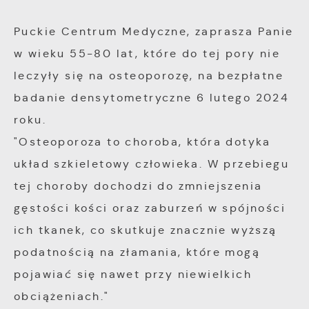
zgody na funkcjonalne i personalizacyjne pliki
Analityczne pliki cookies pomagają nam
cookies gwarantuje dostępność większej ilości
rozwijać się i dostosowywać do Twoich
Puckie Centrum Medyczne, zaprasza Panie
funkcji na stronie.
potrzeb.
w wieku 55-80 lat, które do tej pory nie
leczyły się na osteoporozę, na bezpłatne
Cookies analityczne pozwalają na uzyskanie
Więcej
badanie densytometryczne 6 lutego 2024
informacji w zakresie wykorzystywania witryny
internetowej, miejsca oraz częstotliwości, z
roku.
Reklamowe
jaką odwiedzane są nasze serwisy www. Dane
"Osteoporoza to choroba, która dotyka
pozwalają nam na ocenę naszych serwisów
Dzięki reklamowym plikom cookies
układ szkieletowy człowieka. W przebiegu
internetowych pod względem ich popularności
prezentujemy Ci najciekawsze informacje i
tej choroby dochodzi do zmniejszenia
wśród użytkowników. Zgromadzone informacje
aktualności na stronach naszych partnerów.
gęstości kości oraz zaburzeń w spójności
są przetwarzane w formie zanonimizowanej.
ich tkanek, co skutkuje znacznie wyższą
Wyrażenie zgody na analityczne pliki cookies
Promocyjne pliki cookies służą do
Więcej
gwarantuje dostępność wszystkich
podatnością na złamania, które mogą
prezentowania Ci naszych komunikatów na
funkcjonalności.
pojawiać się nawet przy niewielkich
podstawie analizy Twoich upodobań oraz
Twoich zwyczajów dotyczących przeglądanej
obciążeniach."